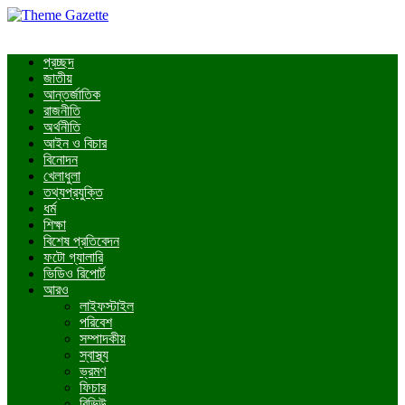
প্রচ্ছদ
জাতীয়
আন্তর্জাতিক
রাজনীতি
অর্থনীতি
আইন ও বিচার
বিনোদন
খেলাধুলা
তথ্যপ্রযুক্তি
ধর্ম
শিক্ষা
বিশেষ প্রতিবেদন
ফটো গ্যালারি
ভিডিও রিপোর্ট
আরও
লাইফস্টাইল
পরিবেশ
সম্পাদকীয়
স্বাস্থ্য
ভ্রমণ
ফিচার
রিভিউ