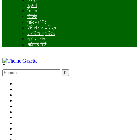
ভ্রমণ
ফিচার
রিভিউ
পাঠকের চিঠি
ইতিহাস ও ঐতিহ্য
চাকরি ও ক্যারিয়ার
নারী ও শিশু
পাঠকের চিঠি
প্রচ্ছদ
জাতীয়
আন্তর্জাতিক
রাজনীতি
অর্থনীতি
আইন ও বিচার
বিনোদন
খেলাধুলা
তথ্যপ্রযুক্তি
ধর্ম
শিক্ষা