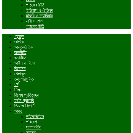
পাঠকের চিঠি
ইতিহাস ও ঐতিহ্য
চাকরি ও ক্যারিয়ার
নারী ও শিশু
পাঠকের চিঠি
প্রচ্ছদ
জাতীয়
আন্তর্জাতিক
রাজনীতি
অর্থনীতি
আইন ও বিচার
বিনোদন
খেলাধুলা
তথ্যপ্রযুক্তি
ধর্ম
শিক্ষা
বিশেষ প্রতিবেদন
ফটো গ্যালারি
ভিডিও রিপোর্ট
আরও
লাইফস্টাইল
পরিবেশ
সম্পাদকীয়
স্বাস্থ্য