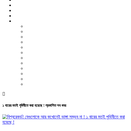
বিশেষ প্রতিবেদন
ফটো গ্যালারি
ভিডিও রিপোর্ট
আরও
লাইফস্টাইল
পরিবেশ
সম্পাদকীয়
স্বাস্থ্য
ভ্রমণ
ফিচার
রিভিউ
পাঠকের চিঠি
ইতিহাস ও ঐতিহ্য
চাকরি ও ক্যারিয়ার
নারী ও শিশু
পাঠকের চিঠি
১ বারের মতই পৃথিবীতে করা হয়েছে ! প্রকাশিত সব খবর