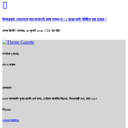
বিশ্বরেকর্ড! যেগুলোকে আর কখোনেই ভাঙ্গা সম্ভব না ! ১ বারের মতই পৃথিবীতে করা হয়েছে !
ডেস্ক রিপোর্ট |
সোমবার, ২৮ জুলাই ২০২৫
| 721 বার পঠিত
সম্পাদক (ডেমো)
এস এ ফারুক
যোগাযোগ
৮৯/এ আনারকলি সুপার মার্কেট (৪র্থ তলা), [মৌচাক মার্কেটের পিছনে], সিদ্ধেশ্বরী লেন, ঢাকা-১২১৭
Phone
০১৯১৫৩৪৪৪১৮