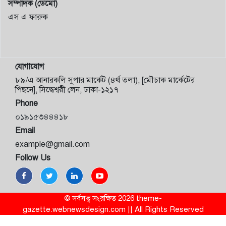
সম্পাদক (ডেমো)
এস এ ফারুক
যোগাযোগ
৮৯/এ আনারকলি সুপার মার্কেট (৪র্থ তলা), [মৌচাক মার্কেটের
পিছনে], সিদ্ধেশ্বরী লেন, ঢাকা-১২১৭
Phone
০১৯১৫৩৪৪৪১৮
Email
example@gmail.com
Follow Us
© সর্বসত্ব সংরক্ষিত 2026 theme-
gazette.webnewsdesign.com || All Rights Reserved