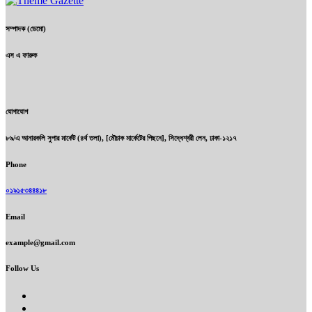
সম্পাদক (ডেমো)
এস এ ফারুক
যোগাযোগ
৮৯/এ আনারকলি সুপার মার্কেট (৪র্থ তলা), [মৌচাক মার্কেটের পিছনে], সিদ্ধেশ্বরী লেন, ঢাকা-১২১৭
Phone
০১৯১৫৩৪৪৪১৮
Email
example@gmail.com
Follow Us