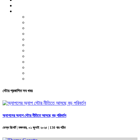
ভিডিও রিপোর্ট
আরও
লাইফস্টাইল
পরিবেশ
সম্পাদকীয়
স্বাস্থ্য
ভ্রমণ
ফিচার
রিভিউ
পাঠকের চিঠি
ইতিহাস ও ঐতিহ্য
চাকরি ও ক্যারিয়ার
নারী ও শিশু
পাঠকের চিঠি
স্টোর প্রকাশিত সব খবর
অ্যাপলের অ্যাপ স্টোর নীতিতে আসছে বড় পরিবর্তন
ডেস্ক রিপোর্ট |
মঙ্গলবার, ০১ জুলাই ২০২৫
| 130 বার পঠিত