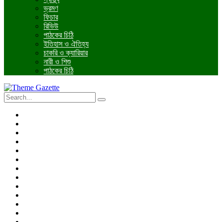
ভ্রমণ
ফিচার
রিভিউ
পাঠকের চিঠি
ইতিহাস ও ঐতিহ্য
চাকরি ও ক্যারিয়ার
নারী ও শিশু
পাঠকের চিঠি
প্রচ্ছদ
জাতীয়
আন্তর্জাতিক
রাজনীতি
অর্থনীতি
আইন ও বিচার
বিনোদন
খেলাধুলা
তথ্যপ্রযুক্তি
ধর্ম
শিক্ষা
বিশেষ প্রতিবেদন
ফটো গ্যালারি