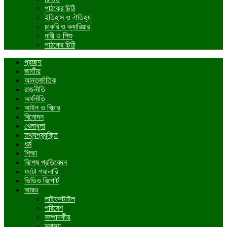
পাঠকের চিঠি
ইতিহাস ও ঐতিহ্য
চাকরি ও ক্যারিয়ার
নারী ও শিশু
পাঠকের চিঠি
প্রচ্ছদ
জাতীয়
আন্তর্জাতিক
রাজনীতি
অর্থনীতি
আইন ও বিচার
বিনোদন
খেলাধুলা
তথ্যপ্রযুক্তি
ধর্ম
শিক্ষা
বিশেষ প্রতিবেদন
ফটো গ্যালারি
ভিডিও রিপোর্ট
আরও
লাইফস্টাইল
পরিবেশ
সম্পাদকীয়
স্বাস্থ্য