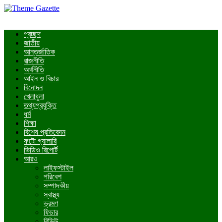
প্রচ্ছদ
জাতীয়
আন্তর্জাতিক
রাজনীতি
অর্থনীতি
আইন ও বিচার
বিনোদন
খেলাধুলা
তথ্যপ্রযুক্তি
ধর্ম
শিক্ষা
বিশেষ প্রতিবেদন
ফটো গ্যালারি
ভিডিও রিপোর্ট
আরও
লাইফস্টাইল
পরিবেশ
সম্পাদকীয়
স্বাস্থ্য
ভ্রমণ
ফিচার
রিভিউ