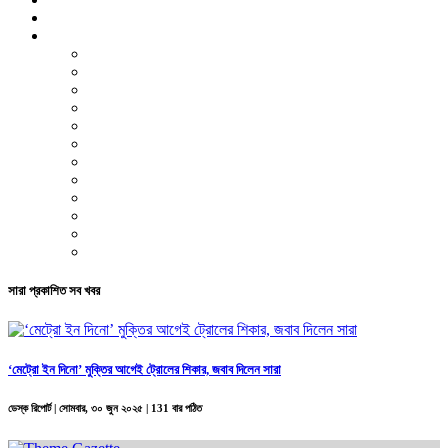
ভিডিও রিপোর্ট
আরও
লাইফস্টাইল
পরিবেশ
সম্পাদকীয়
স্বাস্থ্য
ভ্রমণ
ফিচার
রিভিউ
পাঠকের চিঠি
ইতিহাস ও ঐতিহ্য
চাকরি ও ক্যারিয়ার
নারী ও শিশু
পাঠকের চিঠি
সারা প্রকাশিত সব খবর
‘মেট্রো ইন দিনো’ মুক্তির আগেই ট্রোলের শিকার, জবাব দিলেন সারা
ডেস্ক রিপোর্ট |
সোমবার, ৩০ জুন ২০২৫
| 131 বার পঠিত