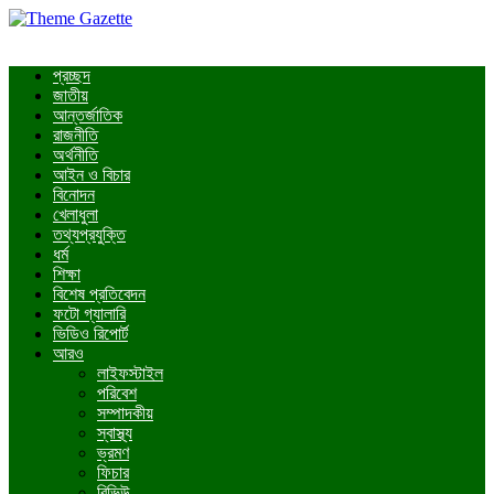
প্রচ্ছদ
জাতীয়
আন্তর্জাতিক
রাজনীতি
অর্থনীতি
আইন ও বিচার
বিনোদন
খেলাধুলা
তথ্যপ্রযুক্তি
ধর্ম
শিক্ষা
বিশেষ প্রতিবেদন
ফটো গ্যালারি
ভিডিও রিপোর্ট
আরও
লাইফস্টাইল
পরিবেশ
সম্পাদকীয়
স্বাস্থ্য
ভ্রমণ
ফিচার
রিভিউ