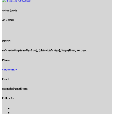
সম্পাদক (ডেমো)
এস এ ফারুক
যোগাযোগ
৮৯/এ আনারকলি সুপার মার্কেট (৪র্থ তলা), [মৌচাক মার্কেটের পিছনে], সিদ্ধেশ্বরী লেন, ঢাকা-১২১৭
Phone
০১৯১৫৩৪৪৪১৮
Email
example@gmail.com
Follow Us