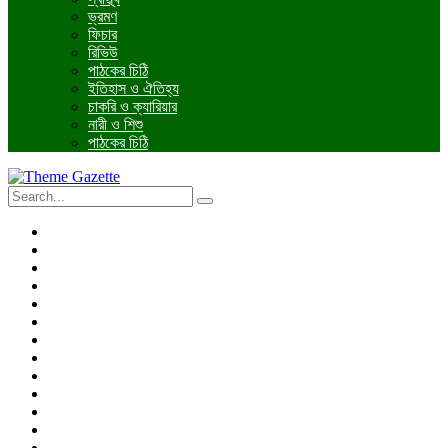
ভ্রমণ
ফিচার
রিভিউ
পাঠকের চিঠি
ইতিহাস ও ঐতিহ্য
চাকরি ও ক্যারিয়ার
নারী ও শিশু
পাঠকের চিঠি
প্রচ্ছদ
জাতীয়
আন্তর্জাতিক
রাজনীতি
অর্থনীতি
আইন ও বিচার
বিনোদন
খেলাধুলা
তথ্যপ্রযুক্তি
ধর্ম
শিক্ষা
বিশেষ প্রতিবেদন
ফটো গ্যালারি