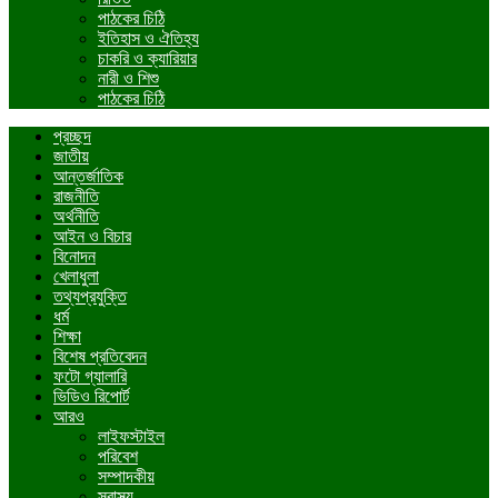
পাঠকের চিঠি
ইতিহাস ও ঐতিহ্য
চাকরি ও ক্যারিয়ার
নারী ও শিশু
পাঠকের চিঠি
প্রচ্ছদ
জাতীয়
আন্তর্জাতিক
রাজনীতি
অর্থনীতি
আইন ও বিচার
বিনোদন
খেলাধুলা
তথ্যপ্রযুক্তি
ধর্ম
শিক্ষা
বিশেষ প্রতিবেদন
ফটো গ্যালারি
ভিডিও রিপোর্ট
আরও
লাইফস্টাইল
পরিবেশ
সম্পাদকীয়
স্বাস্থ্য