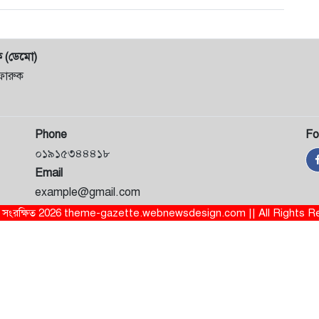
ক (ডেমো)
ফারুক
Phone
Fo
০১৯১৫৩৪৪৪১৮
Email
example@gmail.com
ত্ব সংরক্ষিত 2026 theme-gazette.webnewsdesign.com || All Rights 