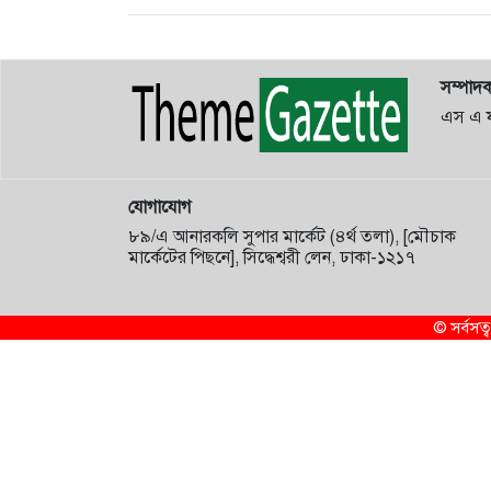
সম্পাদ
এস এ 
যোগাযোগ
৮৯/এ আনারকলি সুপার মার্কেট (৪র্থ তলা), [মৌচাক
মার্কেটের পিছনে], সিদ্ধেশ্বরী লেন, ঢাকা-১২১৭
© সর্বস