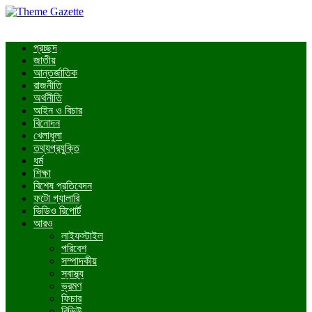
প্রচ্ছদ
জাতীয়
আন্তর্জাতিক
রাজনীতি
অর্থনীতি
আইন ও বিচার
বিনোদন
খেলাধুলা
তথ্যপ্রযুক্তি
ধর্ম
শিক্ষা
বিশেষ প্রতিবেদন
ফটো গ্যালারি
ভিডিও রিপোর্ট
আরও
লাইফস্টাইল
পরিবেশ
সম্পাদকীয়
স্বাস্থ্য
ভ্রমণ
ফিচার
রিভিউ