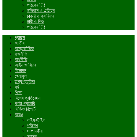
পাঠকের চিঠি
ইতিহাস ও ঐতিহ্য
চাকরি ও ক্যারিয়ার
নারী ও শিশু
পাঠকের চিঠি
প্রচ্ছদ
জাতীয়
আন্তর্জাতিক
রাজনীতি
অর্থনীতি
আইন ও বিচার
বিনোদন
খেলাধুলা
তথ্যপ্রযুক্তি
ধর্ম
শিক্ষা
বিশেষ প্রতিবেদন
ফটো গ্যালারি
ভিডিও রিপোর্ট
আরও
লাইফস্টাইল
পরিবেশ
সম্পাদকীয়
স্বাস্থ্য