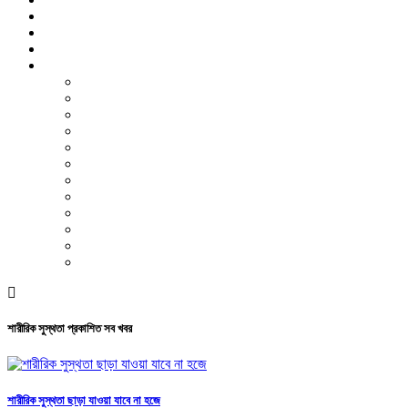
বিশেষ প্রতিবেদন
ফটো গ্যালারি
ভিডিও রিপোর্ট
আরও
লাইফস্টাইল
পরিবেশ
সম্পাদকীয়
স্বাস্থ্য
ভ্রমণ
ফিচার
রিভিউ
পাঠকের চিঠি
ইতিহাস ও ঐতিহ্য
চাকরি ও ক্যারিয়ার
নারী ও শিশু
পাঠকের চিঠি
শারীরিক সুস্থতা প্রকাশিত সব খবর
শারীরিক সুস্থতা ছাড়া যাওয়া যাবে না হজে