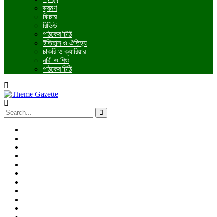
ভ্রমণ
ফিচার
রিভিউ
পাঠকের চিঠি
ইতিহাস ও ঐতিহ্য
চাকরি ও ক্যারিয়ার
নারী ও শিশু
পাঠকের চিঠি
প্রচ্ছদ
জাতীয়
আন্তর্জাতিক
রাজনীতি
অর্থনীতি
আইন ও বিচার
বিনোদন
খেলাধুলা
তথ্যপ্রযুক্তি
ধর্ম
শিক্ষা