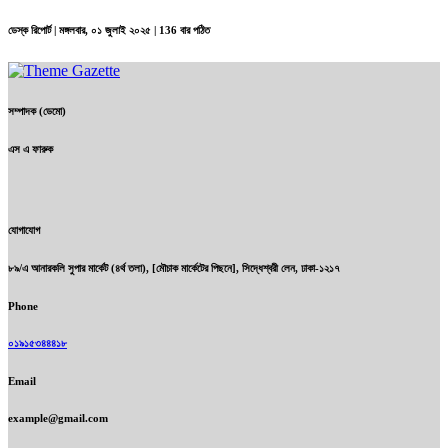
ডেস্ক রিপোর্ট |
মঙ্গলবার, ০১ জুলাই ২০২৫
| 136 বার পঠিত
সম্পাদক (ডেমো)
এস এ ফারুক
যোগাযোগ
৮৯/এ আনারকলি সুপার মার্কেট (৪র্থ তলা), [মৌচাক মার্কেটের পিছনে], সিদ্ধেশ্বরী লেন, ঢাকা-১২১৭
Phone
০১৯১৫৩৪৪৪১৮
Email
example@gmail.com