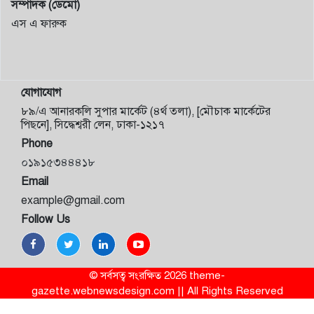
সম্পাদক (ডেমো)
এস এ ফারুক
যোগাযোগ
৮৯/এ আনারকলি সুপার মার্কেট (৪র্থ তলা), [মৌচাক মার্কেটের
পিছনে], সিদ্ধেশ্বরী লেন, ঢাকা-১২১৭
Phone
০১৯১৫৩৪৪৪১৮
Email
example@gmail.com
Follow Us
© সর্বসত্ব সংরক্ষিত 2026 theme-
gazette.webnewsdesign.com || All Rights Reserved