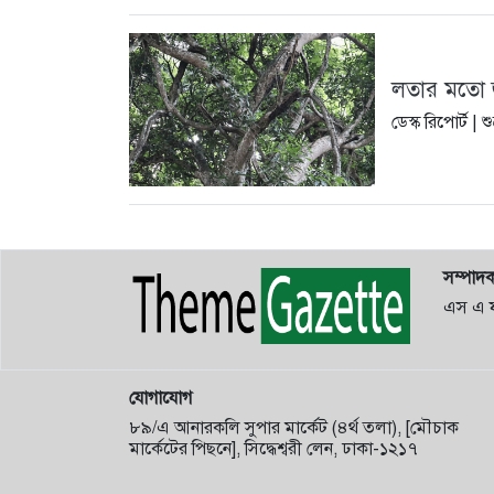
লতার মতো 
ডেস্ক রিপোর্ট |
শু
সম্পাদ
এস এ 
যোগাযোগ
৮৯/এ আনারকলি সুপার মার্কেট (৪র্থ তলা), [মৌচাক
মার্কেটের পিছনে], সিদ্ধেশ্বরী লেন, ঢাকা-১২১৭