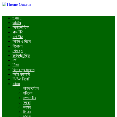
প্রচ্ছদ
জাতীয়
আন্তর্জাতিক
রাজনীতি
অর্থনীতি
আইন ও বিচার
বিনোদন
খেলাধুলা
তথ্যপ্রযুক্তি
ধর্ম
শিক্ষা
বিশেষ প্রতিবেদন
ফটো গ্যালারি
ভিডিও রিপোর্ট
আরও
লাইফস্টাইল
পরিবেশ
সম্পাদকীয়
স্বাস্থ্য
ভ্রমণ
ফিচার
রিভিউ