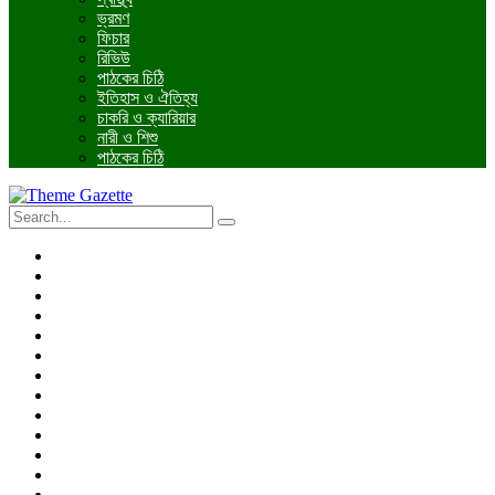
ভ্রমণ
ফিচার
রিভিউ
পাঠকের চিঠি
ইতিহাস ও ঐতিহ্য
চাকরি ও ক্যারিয়ার
নারী ও শিশু
পাঠকের চিঠি
প্রচ্ছদ
জাতীয়
আন্তর্জাতিক
রাজনীতি
অর্থনীতি
আইন ও বিচার
বিনোদন
খেলাধুলা
তথ্যপ্রযুক্তি
ধর্ম
শিক্ষা
বিশেষ প্রতিবেদন
ফটো গ্যালারি