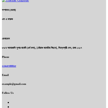
সম্পাদক (ডেমো)
এস এ ফারুক
যোগাযোগ
৮৯/এ আনারকলি সুপার মার্কেট (৪র্থ তলা), [মৌচাক মার্কেটের পিছনে], সিদ্ধেশ্বরী লেন, ঢাকা-১২১৭
Phone
০১৯১৫৩৪৪৪১৮
Email
example@gmail.com
Follow Us