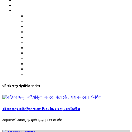
ভিডিও রিপোর্ট
আরও
লাইফস্টাইল
পরিবেশ
সম্পাদকীয়
স্বাস্থ্য
ভ্রমণ
ফিচার
রিভিউ
পাঠকের চিঠি
ইতিহাস ও ঐতিহ্য
চাকরি ও ক্যারিয়ার
নারী ও শিশু
পাঠকের চিঠি
রাইসার জন্য প্রকাশিত সব খবর
রাইসার জন্য আইসক্রিম আনতে গিয়ে বেঁচে যায় বড় বোন সিনথিয়া
ডেস্ক রিপোর্ট |
সোমবার, ২৮ জুলাই ২০২৫
| 703 বার পঠিত