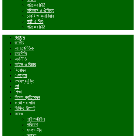
পাঠকের চিঠি
ইতিহাস ও ঐতিহ্য
চাকরি ও ক্যারিয়ার
নারী ও শিশু
পাঠকের চিঠি
প্রচ্ছদ
জাতীয়
আন্তর্জাতিক
রাজনীতি
অর্থনীতি
আইন ও বিচার
বিনোদন
খেলাধুলা
তথ্যপ্রযুক্তি
ধর্ম
শিক্ষা
বিশেষ প্রতিবেদন
ফটো গ্যালারি
ভিডিও রিপোর্ট
আরও
লাইফস্টাইল
পরিবেশ
সম্পাদকীয়
স্বাস্থ্য