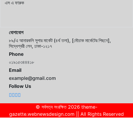
এস এ ফারুক
যোগাযোগ
৮৯/এ আনারকলি সুপার মার্কেট (৪র্থ তলা), [মৌচাক মার্কেটের পিছনে],
সিদ্ধেশ্বরী লেন, ঢাকা-১২১৭
Phone
০১৯১৫৩৪৪৪১৮
Email
example@gmail.com
Follow Us
© সর্বসত্ব সংরক্ষিত 2026 theme-
gazette.webnewsdesign.com || All Rights Reserved