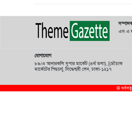
সম্পাদ
এস এ 
যোগাযোগ
৮৯/এ আনারকলি সুপার মার্কেট (৪র্থ তলা), [মৌচাক
মার্কেটের পিছনে], সিদ্ধেশ্বরী লেন, ঢাকা-১২১৭
© সর্বস