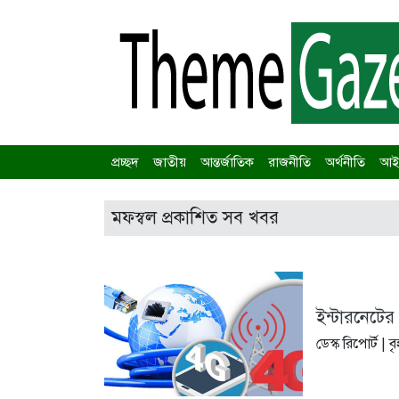
প্রচ্ছদ
জাতীয়
আন্তর্জাতিক
রাজনীতি
অর্থনীতি
আইন
মফস্বল প্রকাশিত সব খবর
ইন্টারনেটের
ডেস্ক রিপোর্ট |
বৃ