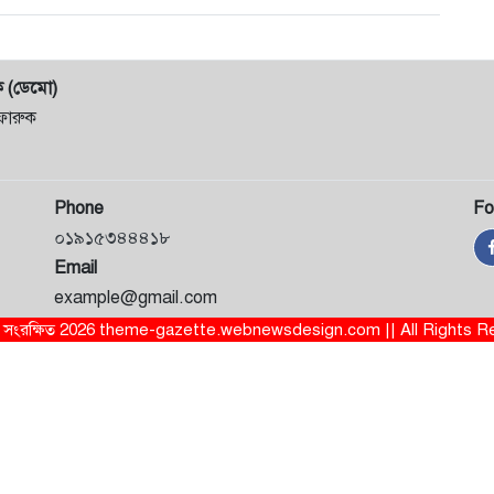
ক (ডেমো)
ফারুক
Phone
Fo
০১৯১৫৩৪৪৪১৮
Email
example@gmail.com
ত্ব সংরক্ষিত 2026 theme-gazette.webnewsdesign.com || All Rights 