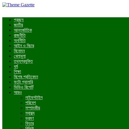
প্রচ্ছদ
জাতীয়
আন্তর্জাতিক
রাজনীতি
অর্থনীতি
আইন ও বিচার
বিনোদন
খেলাধুলা
তথ্যপ্রযুক্তি
ধর্ম
শিক্ষা
বিশেষ প্রতিবেদন
ফটো গ্যালারি
ভিডিও রিপোর্ট
আরও
লাইফস্টাইল
পরিবেশ
সম্পাদকীয়
স্বাস্থ্য
ভ্রমণ
ফিচার
রিভিউ