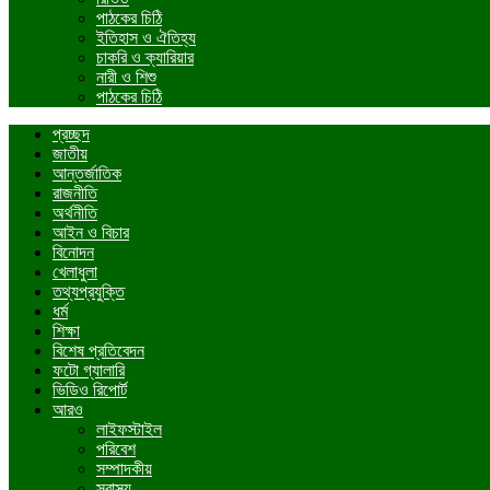
পাঠকের চিঠি
ইতিহাস ও ঐতিহ্য
চাকরি ও ক্যারিয়ার
নারী ও শিশু
পাঠকের চিঠি
প্রচ্ছদ
জাতীয়
আন্তর্জাতিক
রাজনীতি
অর্থনীতি
আইন ও বিচার
বিনোদন
খেলাধুলা
তথ্যপ্রযুক্তি
ধর্ম
শিক্ষা
বিশেষ প্রতিবেদন
ফটো গ্যালারি
ভিডিও রিপোর্ট
আরও
লাইফস্টাইল
পরিবেশ
সম্পাদকীয়
স্বাস্থ্য