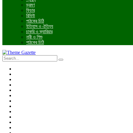
ভ্রমণ
ফিচার
রিভিউ
পাঠকের চিঠি
ইতিহাস ও ঐতিহ্য
চাকরি ও ক্যারিয়ার
নারী ও শিশু
পাঠকের চিঠি
প্রচ্ছদ
জাতীয়
আন্তর্জাতিক
রাজনীতি
অর্থনীতি
আইন ও বিচার
বিনোদন
খেলাধুলা
তথ্যপ্রযুক্তি
ধর্ম
শিক্ষা
বিশেষ প্রতিবেদন
ফটো গ্যালারি