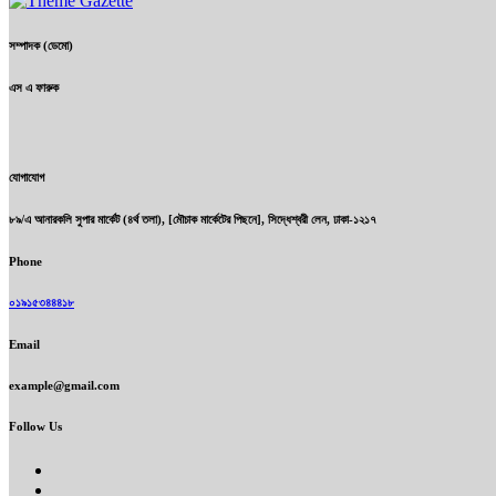
সম্পাদক (ডেমো)
এস এ ফারুক
যোগাযোগ
৮৯/এ আনারকলি সুপার মার্কেট (৪র্থ তলা), [মৌচাক মার্কেটের পিছনে], সিদ্ধেশ্বরী লেন, ঢাকা-১২১৭
Phone
০১৯১৫৩৪৪৪১৮
Email
example@gmail.com
Follow Us