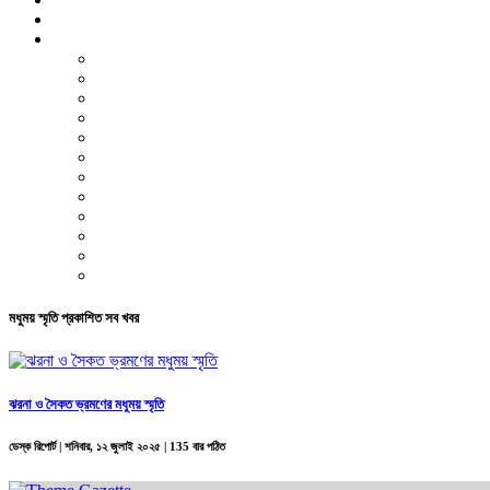
ভিডিও রিপোর্ট
আরও
লাইফস্টাইল
পরিবেশ
সম্পাদকীয়
স্বাস্থ্য
ভ্রমণ
ফিচার
রিভিউ
পাঠকের চিঠি
ইতিহাস ও ঐতিহ্য
চাকরি ও ক্যারিয়ার
নারী ও শিশু
পাঠকের চিঠি
মধুময় স্মৃতি প্রকাশিত সব খবর
ঝরনা ও সৈকত ভ্রমণের মধুময় স্মৃতি
ডেস্ক রিপোর্ট |
শনিবার, ১২ জুলাই ২০২৫
| 135 বার পঠিত