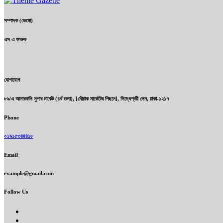
সম্পাদক (ডেমো)
এস এ ফারুক
যোগাযোগ
৮৯/এ আনারকলি সুপার মার্কেট (৪র্থ তলা), [মৌচাক মার্কেটের পিছনে], সিদ্ধেশ্বরী লেন, ঢাকা-১২১৭
Phone
০১৯১৫৩৪৪৪১৮
Email
example@gmail.com
Follow Us