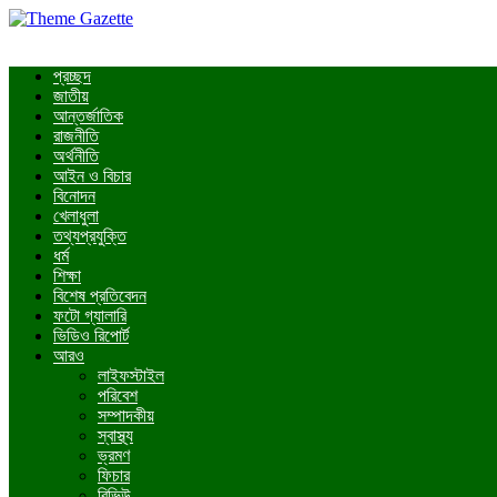
প্রচ্ছদ
জাতীয়
আন্তর্জাতিক
রাজনীতি
অর্থনীতি
আইন ও বিচার
বিনোদন
খেলাধুলা
তথ্যপ্রযুক্তি
ধর্ম
শিক্ষা
বিশেষ প্রতিবেদন
ফটো গ্যালারি
ভিডিও রিপোর্ট
আরও
লাইফস্টাইল
পরিবেশ
সম্পাদকীয়
স্বাস্থ্য
ভ্রমণ
ফিচার
রিভিউ