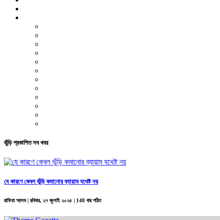
ভিডিও রিপোর্ট
আরও
লাইফস্টাইল
পরিবেশ
সম্পাদকীয়
স্বাস্থ্য
ভ্রমণ
ফিচার
রিভিউ
পাঠকের চিঠি
ইতিহাস ও ঐতিহ্য
চাকরি ও ক্যারিয়ার
নারী ও শিশু
পাঠকের চিঠি
ভুঁড়ি প্রকাশিত সব খবর
যে কারণে কেবল ভুঁড়ি কমানোর ব্যায়াম যথেষ্ট নয়
রাফিয়া আলম |
রবিবার, ২৭ জুলাই ২০২৫
| 148 বার পঠিত