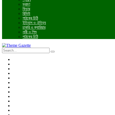
ভ্রমণ
ফিচার
রিভিউ
পাঠকের চিঠি
ইতিহাস ও ঐতিহ্য
চাকরি ও ক্যারিয়ার
নারী ও শিশু
পাঠকের চিঠি
প্রচ্ছদ
জাতীয়
আন্তর্জাতিক
রাজনীতি
অর্থনীতি
আইন ও বিচার
বিনোদন
খেলাধুলা
তথ্যপ্রযুক্তি
ধর্ম
শিক্ষা
বিশেষ প্রতিবেদন
ফটো গ্যালারি