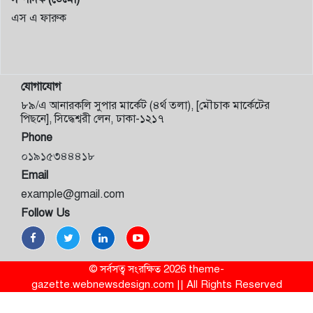
এস এ ফারুক
যোগাযোগ
৮৯/এ আনারকলি সুপার মার্কেট (৪র্থ তলা), [মৌচাক মার্কেটের
পিছনে], সিদ্ধেশ্বরী লেন, ঢাকা-১২১৭
Phone
০১৯১৫৩৪৪৪১৮
Email
example@gmail.com
Follow Us
© সর্বসত্ব সংরক্ষিত 2026 theme-
gazette.webnewsdesign.com || All Rights Reserved