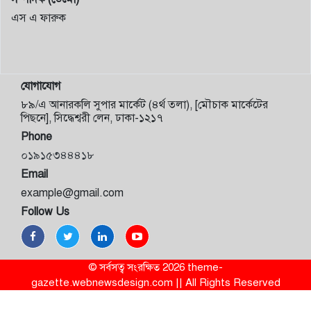
এস এ ফারুক
যোগাযোগ
৮৯/এ আনারকলি সুপার মার্কেট (৪র্থ তলা), [মৌচাক মার্কেটের
পিছনে], সিদ্ধেশ্বরী লেন, ঢাকা-১২১৭
Phone
০১৯১৫৩৪৪৪১৮
Email
example@gmail.com
Follow Us
© সর্বসত্ব সংরক্ষিত 2026 theme-
gazette.webnewsdesign.com || All Rights Reserved