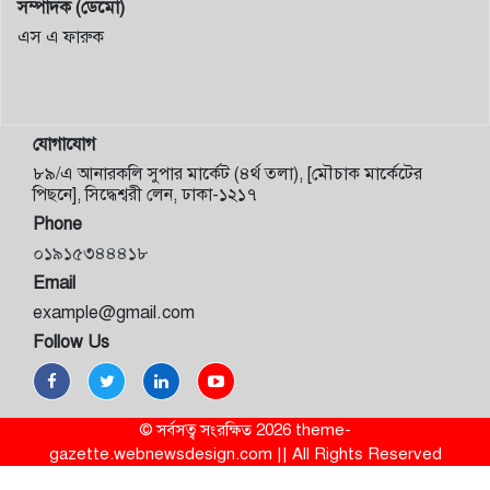
সম্পাদক (ডেমো)
এস এ ফারুক
যোগাযোগ
৮৯/এ আনারকলি সুপার মার্কেট (৪র্থ তলা), [মৌচাক মার্কেটের
পিছনে], সিদ্ধেশ্বরী লেন, ঢাকা-১২১৭
Phone
০১৯১৫৩৪৪৪১৮
Email
example@gmail.com
Follow Us
© সর্বসত্ব সংরক্ষিত 2026 theme-
gazette.webnewsdesign.com || All Rights Reserved