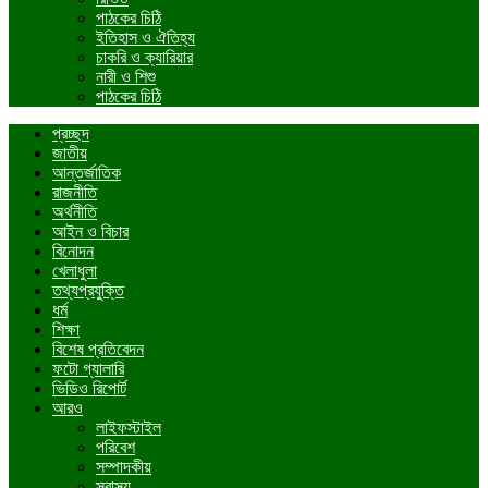
পাঠকের চিঠি
ইতিহাস ও ঐতিহ্য
চাকরি ও ক্যারিয়ার
নারী ও শিশু
পাঠকের চিঠি
প্রচ্ছদ
জাতীয়
আন্তর্জাতিক
রাজনীতি
অর্থনীতি
আইন ও বিচার
বিনোদন
খেলাধুলা
তথ্যপ্রযুক্তি
ধর্ম
শিক্ষা
বিশেষ প্রতিবেদন
ফটো গ্যালারি
ভিডিও রিপোর্ট
আরও
লাইফস্টাইল
পরিবেশ
সম্পাদকীয়
স্বাস্থ্য