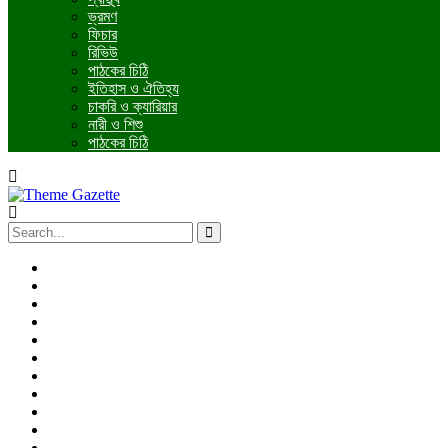
ভ্রমণ
ফিচার
রিভিউ
পাঠকের চিঠি
ইতিহাস ও ঐতিহ্য
চাকরি ও ক্যারিয়ার
নারী ও শিশু
পাঠকের চিঠি
প্রচ্ছদ
জাতীয়
আন্তর্জাতিক
রাজনীতি
অর্থনীতি
আইন ও বিচার
বিনোদন
খেলাধুলা
তথ্যপ্রযুক্তি
ধর্ম
শিক্ষা