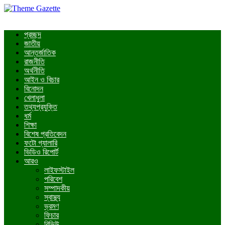
প্রচ্ছদ
জাতীয়
আন্তর্জাতিক
রাজনীতি
অর্থনীতি
আইন ও বিচার
বিনোদন
খেলাধুলা
তথ্যপ্রযুক্তি
ধর্ম
শিক্ষা
বিশেষ প্রতিবেদন
ফটো গ্যালারি
ভিডিও রিপোর্ট
আরও
লাইফস্টাইল
পরিবেশ
সম্পাদকীয়
স্বাস্থ্য
ভ্রমণ
ফিচার
রিভিউ