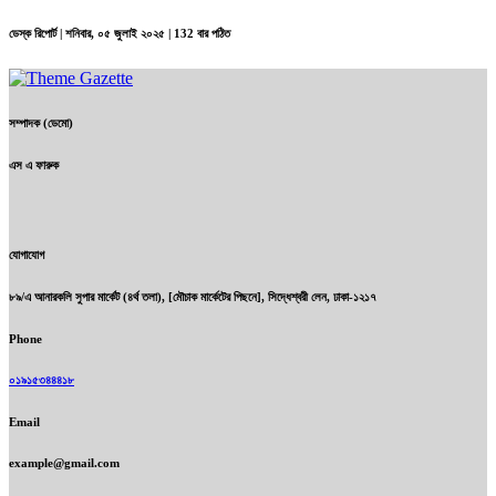
ডেস্ক রিপোর্ট |
শনিবার, ০৫ জুলাই ২০২৫
| 132 বার পঠিত
সম্পাদক (ডেমো)
এস এ ফারুক
যোগাযোগ
৮৯/এ আনারকলি সুপার মার্কেট (৪র্থ তলা), [মৌচাক মার্কেটের পিছনে], সিদ্ধেশ্বরী লেন, ঢাকা-১২১৭
Phone
০১৯১৫৩৪৪৪১৮
Email
example@gmail.com