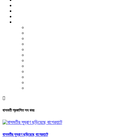
বিশেষ প্রতিবেদন
ফটো গ্যালারি
ভিডিও রিপোর্ট
আরও
লাইফস্টাইল
পরিবেশ
সম্পাদকীয়
স্বাস্থ্য
ভ্রমণ
ফিচার
রিভিউ
পাঠকের চিঠি
ইতিহাস ও ঐতিহ্য
চাকরি ও ক্যারিয়ার
নারী ও শিশু
পাঠকের চিঠি
বাসমতী প্রকাশিত সব খবর
বাসমতীর সুঘ্রাণ ছড়িয়েছে বাগেরহাটে