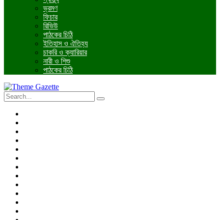
ভ্রমণ
ফিচার
রিভিউ
পাঠকের চিঠি
ইতিহাস ও ঐতিহ্য
চাকরি ও ক্যারিয়ার
নারী ও শিশু
পাঠকের চিঠি
প্রচ্ছদ
জাতীয়
আন্তর্জাতিক
রাজনীতি
অর্থনীতি
আইন ও বিচার
বিনোদন
খেলাধুলা
তথ্যপ্রযুক্তি
ধর্ম
শিক্ষা
বিশেষ প্রতিবেদন
ফটো গ্যালারি