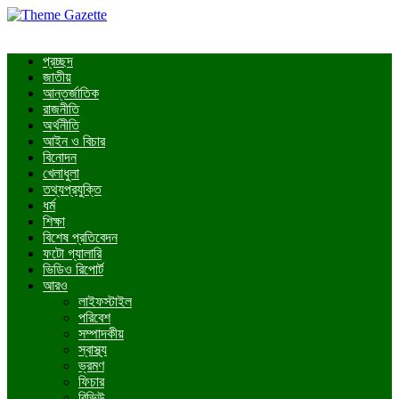
প্রচ্ছদ
জাতীয়
আন্তর্জাতিক
রাজনীতি
অর্থনীতি
আইন ও বিচার
বিনোদন
খেলাধুলা
তথ্যপ্রযুক্তি
ধর্ম
শিক্ষা
বিশেষ প্রতিবেদন
ফটো গ্যালারি
ভিডিও রিপোর্ট
আরও
লাইফস্টাইল
পরিবেশ
সম্পাদকীয়
স্বাস্থ্য
ভ্রমণ
ফিচার
রিভিউ