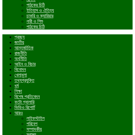
পাঠকের চিঠি
ইতিহাস ও ঐতিহ্য
চাকরি ও ক্যারিয়ার
নারী ও শিশু
পাঠকের চিঠি
প্রচ্ছদ
জাতীয়
আন্তর্জাতিক
রাজনীতি
অর্থনীতি
আইন ও বিচার
বিনোদন
খেলাধুলা
তথ্যপ্রযুক্তি
ধর্ম
শিক্ষা
বিশেষ প্রতিবেদন
ফটো গ্যালারি
ভিডিও রিপোর্ট
আরও
লাইফস্টাইল
পরিবেশ
সম্পাদকীয়
স্বাস্থ্য