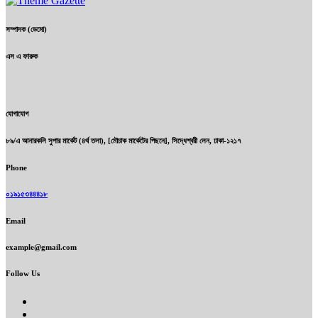
সম্পাদক (ডেমো)
এস এ ফারুক
যোগাযোগ
৮৯/এ আনারকলি সুপার মার্কেট (৪র্থ তলা), [মৌচাক মার্কেটের পিছনে], সিদ্ধেশ্বরী লেন, ঢাকা-১২১৭
Phone
০১৯১৫৩৪৪৪১৮
Email
example@gmail.com
Follow Us