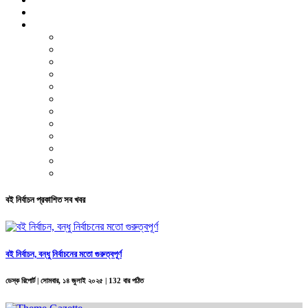
ভিডিও রিপোর্ট
আরও
লাইফস্টাইল
পরিবেশ
সম্পাদকীয়
স্বাস্থ্য
ভ্রমণ
ফিচার
রিভিউ
পাঠকের চিঠি
ইতিহাস ও ঐতিহ্য
চাকরি ও ক্যারিয়ার
নারী ও শিশু
পাঠকের চিঠি
বই নির্বাচন প্রকাশিত সব খবর
বই নির্বাচন, বন্ধু নির্বাচনের মতো গুরুত্বপূর্ণ
ডেস্ক রিপোর্ট |
সোমবার, ১৪ জুলাই ২০২৫
| 132 বার পঠিত