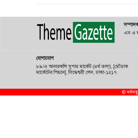
সম্পাদ
এস এ 
যোগাযোগ
৮৯/এ আনারকলি সুপার মার্কেট (৪র্থ তলা), [মৌচাক
মার্কেটের পিছনে], সিদ্ধেশ্বরী লেন, ঢাকা-১২১৭
© সর্বস