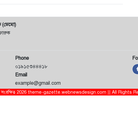
ক (ডেমো)
ফারুক
Phone
Fo
০১৯১৫৩৪৪৪১৮
Email
example@gmail.com
ত্ব সংরক্ষিত 2026 theme-gazette.webnewsdesign.com || All Rights 