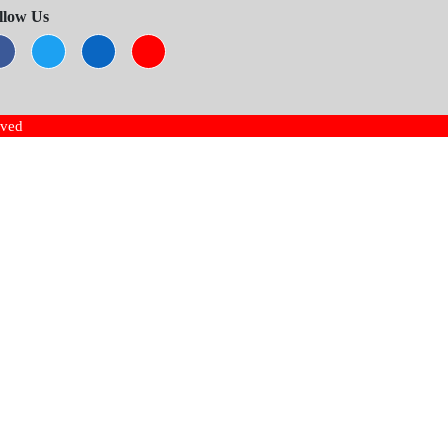
llow Us
rved