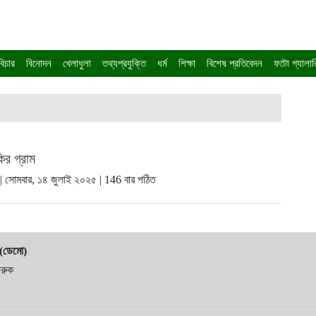
িচার
বিনোদন
খেলাধুলা
তথ্যপ্রযুক্তি
ধর্ম
শিক্ষা
বিশেষ প্রতিবেদন
ফটো গ্যালার
ির গ্রাম
|
সোমবার, ১৪ জুলাই ২০২৫
| 146 বার পঠিত
 (ডেমো)
রুক