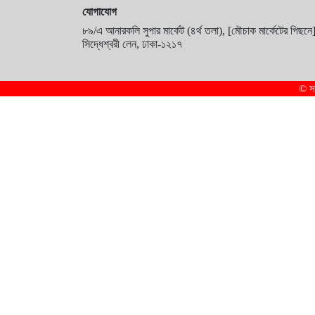
যোগাযোগ
৮৯/এ আনারকলি সুপার মার্কেট (৪র্থ তলা), [মৌচাক মার্কেটের পিছনে]
সিদ্ধেশ্বরী লেন, ঢাকা-১২১৭
© স