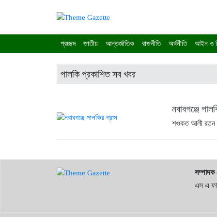
প্রচ্ছদ
জাতীয়
আন্তর্জাতিক
রাজনীতি
অর্থনীতি
আইন ও ব
পালকি প্রকাশিত সব খবর
নবাবগঞ্জে পালক
শওকত আলী রতন 
সম্পাদক
এস এ ফা