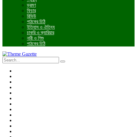
ভ্রমণ
ফিচার
রিভিউ
পাঠকের চিঠি
ইতিহাস ও ঐতিহ্য
চাকরি ও ক্যারিয়ার
নারী ও শিশু
পাঠকের চিঠি
প্রচ্ছদ
জাতীয়
আন্তর্জাতিক
রাজনীতি
অর্থনীতি
আইন ও বিচার
বিনোদন
খেলাধুলা
তথ্যপ্রযুক্তি
ধর্ম
শিক্ষা
বিশেষ প্রতিবেদন
ফটো গ্যালারি