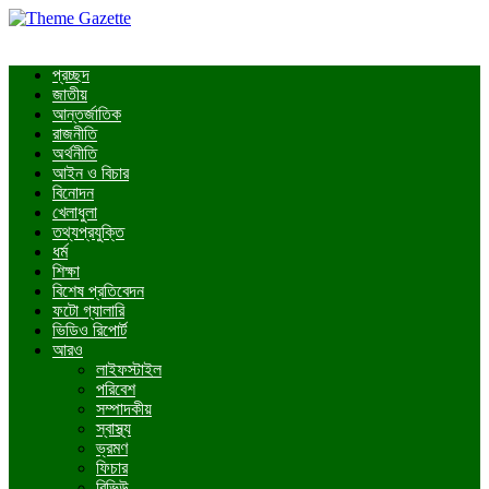
প্রচ্ছদ
জাতীয়
আন্তর্জাতিক
রাজনীতি
অর্থনীতি
আইন ও বিচার
বিনোদন
খেলাধুলা
তথ্যপ্রযুক্তি
ধর্ম
শিক্ষা
বিশেষ প্রতিবেদন
ফটো গ্যালারি
ভিডিও রিপোর্ট
আরও
লাইফস্টাইল
পরিবেশ
সম্পাদকীয়
স্বাস্থ্য
ভ্রমণ
ফিচার
রিভিউ