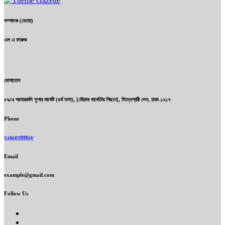
সম্পাদক (ডেমো)
এস এ ফারুক
যোগাযোগ
৮৯/এ আনারকলি সুপার মার্কেট (৪র্থ তলা), [মৌচাক মার্কেটের পিছনে], সিদ্ধেশ্বরী লেন, ঢাকা-১২১৭
Phone
০১৯১৫৩৪৪৪১৮
Email
example@gmail.com
Follow Us