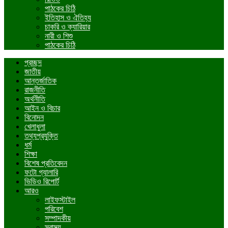
পাঠকের চিঠি
ইতিহাস ও ঐতিহ্য
চাকরি ও ক্যারিয়ার
নারী ও শিশু
পাঠকের চিঠি
প্রচ্ছদ
জাতীয়
আন্তর্জাতিক
রাজনীতি
অর্থনীতি
আইন ও বিচার
বিনোদন
খেলাধুলা
তথ্যপ্রযুক্তি
ধর্ম
শিক্ষা
বিশেষ প্রতিবেদন
ফটো গ্যালারি
ভিডিও রিপোর্ট
আরও
লাইফস্টাইল
পরিবেশ
সম্পাদকীয়
স্বাস্থ্য