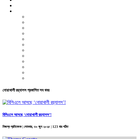
ভিডিও রিপোর্ট
আরও
লাইফস্টাইল
পরিবেশ
সম্পাদকীয়
স্বাস্থ্য
ভ্রমণ
ফিচার
রিভিউ
পাঠকের চিঠি
ইতিহাস ও ঐতিহ্য
চাকরি ও ক্যারিয়ার
নারী ও শিশু
পাঠকের চিঠি
নোয়াখালী রয়্যালস প্রকাশিত সব খবর
বিপিএলে আসছে ‘নোয়াখালী রয়্যালস’!
নিজস্ব প্রতিবেদক |
সোমবার, ৩০ জুন ২০২৫
| 123 বার পঠিত