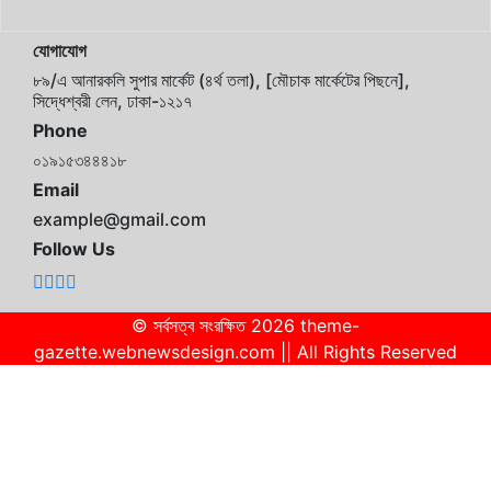
যোগাযোগ
৮৯/এ আনারকলি সুপার মার্কেট (৪র্থ তলা), [মৌচাক মার্কেটের পিছনে],
সিদ্ধেশ্বরী লেন, ঢাকা-১২১৭
Phone
০১৯১৫৩৪৪৪১৮
Email
example@gmail.com
Follow Us
© সর্বসত্ব সংরক্ষিত 2026 theme-
gazette.webnewsdesign.com || All Rights Reserved