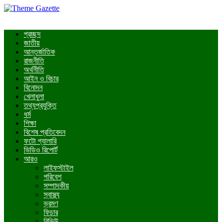
প্রচ্ছদ
জাতীয়
আন্তর্জাতিক
রাজনীতি
অর্থনীতি
আইন ও বিচার
বিনোদন
খেলাধুলা
তথ্যপ্রযুক্তি
ধর্ম
শিক্ষা
বিশেষ প্রতিবেদন
ফটো গ্যালারি
ভিডিও রিপোর্ট
আরও
লাইফস্টাইল
পরিবেশ
সম্পাদকীয়
স্বাস্থ্য
ভ্রমণ
ফিচার
রিভিউ