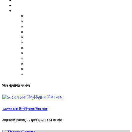
ভিডিও রিপোর্ট
আরও
লাইফস্টাইল
পরিবেশ
সম্পাদকীয়
স্বাস্থ্য
ভ্রমণ
ফিচার
রিভিউ
পাঠকের চিঠি
ইতিহাস ও ঐতিহ্য
চাকরি ও ক্যারিয়ার
নারী ও শিশু
পাঠকের চিঠি
দিবস প্রকাশিত সব খবর
১০৫তম ঢাকা বিশ্ববিদ্যালয় দিবস আজ
ডেস্ক রিপোর্ট |
মঙ্গলবার, ০১ জুলাই ২০২৫
| 134 বার পঠিত