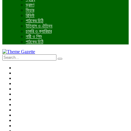
ভ্রমণ
ফিচার
রিভিউ
পাঠকের চিঠি
ইতিহাস ও ঐতিহ্য
চাকরি ও ক্যারিয়ার
নারী ও শিশু
পাঠকের চিঠি
প্রচ্ছদ
জাতীয়
আন্তর্জাতিক
রাজনীতি
অর্থনীতি
আইন ও বিচার
বিনোদন
খেলাধুলা
তথ্যপ্রযুক্তি
ধর্ম
শিক্ষা
বিশেষ প্রতিবেদন
ফটো গ্যালারি