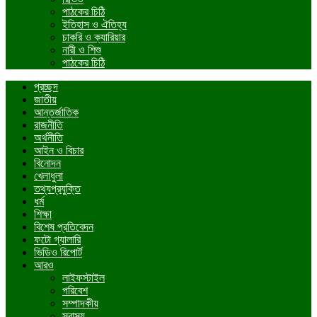
পাঠকের চিঠি
ইতিহাস ও ঐতিহ্য
চাকরি ও ক্যারিয়ার
নারী ও শিশু
পাঠকের চিঠি
প্রচ্ছদ
জাতীয়
আন্তর্জাতিক
রাজনীতি
অর্থনীতি
আইন ও বিচার
বিনোদন
খেলাধুলা
তথ্যপ্রযুক্তি
ধর্ম
শিক্ষা
বিশেষ প্রতিবেদন
ফটো গ্যালারি
ভিডিও রিপোর্ট
আরও
লাইফস্টাইল
পরিবেশ
সম্পাদকীয়
স্বাস্থ্য