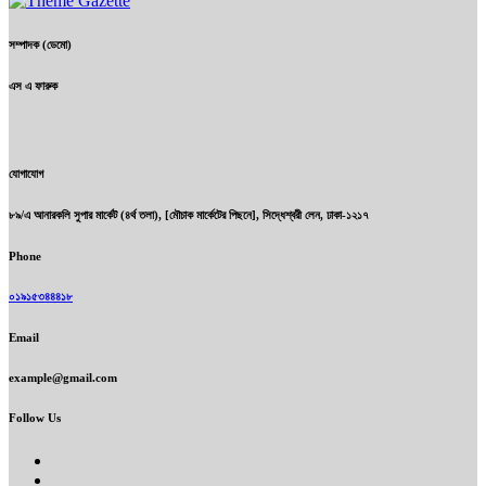
সম্পাদক (ডেমো)
এস এ ফারুক
যোগাযোগ
৮৯/এ আনারকলি সুপার মার্কেট (৪র্থ তলা), [মৌচাক মার্কেটের পিছনে], সিদ্ধেশ্বরী লেন, ঢাকা-১২১৭
Phone
০১৯১৫৩৪৪৪১৮
Email
example@gmail.com
Follow Us