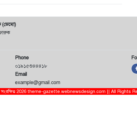
ক (ডেমো)
ফারুক
Phone
Fo
০১৯১৫৩৪৪৪১৮
Email
example@gmail.com
ত্ব সংরক্ষিত 2026 theme-gazette.webnewsdesign.com || All Rights 