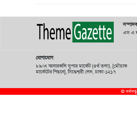
সম্পাদ
এস এ 
যোগাযোগ
৮৯/এ আনারকলি সুপার মার্কেট (৪র্থ তলা), [মৌচাক
মার্কেটের পিছনে], সিদ্ধেশ্বরী লেন, ঢাকা-১২১৭
© সর্বস