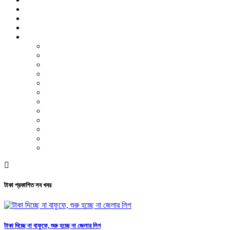
বিশেষ প্রতিবেদন
ফটো গ্যালারি
ভিডিও রিপোর্ট
আরও
লাইফস্টাইল
পরিবেশ
সম্পাদকীয়
স্বাস্থ্য
ভ্রমণ
ফিচার
রিভিউ
পাঠকের চিঠি
ইতিহাস ও ঐতিহ্য
চাকরি ও ক্যারিয়ার
নারী ও শিশু
পাঠকের চিঠি
টাকা প্রকাশিত সব খবর
টাকা দিচ্ছে না বাফুফে, শুরু হচ্ছে না জেলার লিগ