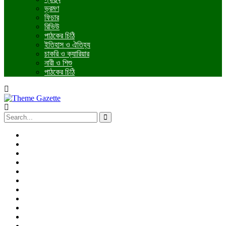
ভ্রমণ
ফিচার
রিভিউ
পাঠকের চিঠি
ইতিহাস ও ঐতিহ্য
চাকরি ও ক্যারিয়ার
নারী ও শিশু
পাঠকের চিঠি
প্রচ্ছদ
জাতীয়
আন্তর্জাতিক
রাজনীতি
অর্থনীতি
আইন ও বিচার
বিনোদন
খেলাধুলা
তথ্যপ্রযুক্তি
ধর্ম
শিক্ষা