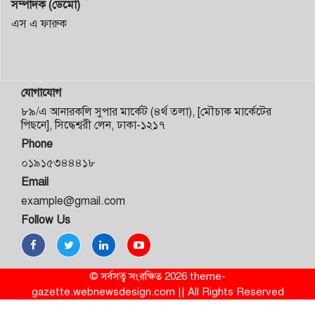
সম্পাদক (ডেমো)
এস এ ফারুক
যোগাযোগ
৮৯/এ আনারকলি সুপার মার্কেট (৪র্থ তলা), [মৌচাক মার্কেটের
পিছনে], সিদ্ধেশ্বরী লেন, ঢাকা-১২১৭
Phone
০১৯১৫৩৪৪৪১৮
Email
example@gmail.com
Follow Us
© সর্বসত্ব সংরক্ষিত 2026 theme-
gazette.webnewsdesign.com || All Rights Reserved