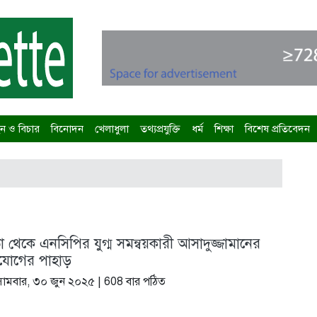
 ও বিচার
বিনোদন
খেলাধুলা
তথ্যপ্রযুক্তি
ধর্ম
শিক্ষা
বিশেষ প্রতিবেদন
তা থেকে এনসিপির যুগ্ম সমন্বয়কারী আসাদুজ্জামানের
ভিযোগের পাহাড়
োমবার, ৩০ জুন ২০২৫
| 608 বার পঠিত