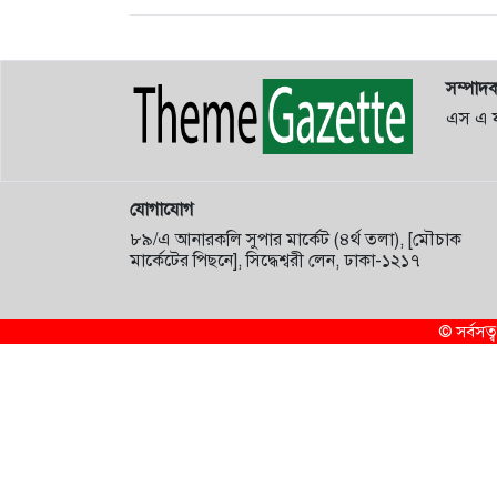
সম্পাদ
এস এ 
যোগাযোগ
৮৯/এ আনারকলি সুপার মার্কেট (৪র্থ তলা), [মৌচাক
মার্কেটের পিছনে], সিদ্ধেশ্বরী লেন, ঢাকা-১২১৭
© সর্বস