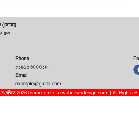
ক (ডেমো)
ফারুক
Phone
Fo
০১৯১৫৩৪৪৪১৮
Email
example@gmail.com
ত্ব সংরক্ষিত 2026 theme-gazette.webnewsdesign.com || All Rights 