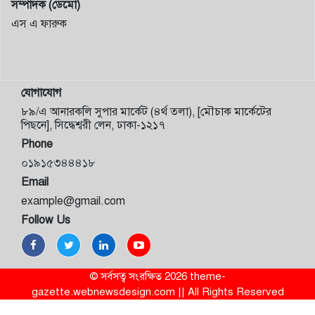
সম্পাদক (ডেমো)
এস এ ফারুক
যোগাযোগ
৮৯/এ আনারকলি সুপার মার্কেট (৪র্থ তলা), [মৌচাক মার্কেটের
পিছনে], সিদ্ধেশ্বরী লেন, ঢাকা-১২১৭
Phone
০১৯১৫৩৪৪৪১৮
Email
example@gmail.com
Follow Us
© সর্বসত্ব সংরক্ষিত 2026 theme-
gazette.webnewsdesign.com || All Rights Reserved