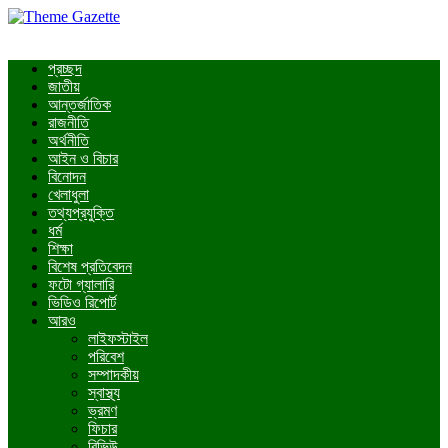
প্রচ্ছদ
জাতীয়
আন্তর্জাতিক
রাজনীতি
অর্থনীতি
আইন ও বিচার
বিনোদন
খেলাধুলা
তথ্যপ্রযুক্তি
ধর্ম
শিক্ষা
বিশেষ প্রতিবেদন
ফটো গ্যালারি
ভিডিও রিপোর্ট
আরও
লাইফস্টাইল
পরিবেশ
সম্পাদকীয়
স্বাস্থ্য
ভ্রমণ
ফিচার
রিভিউ