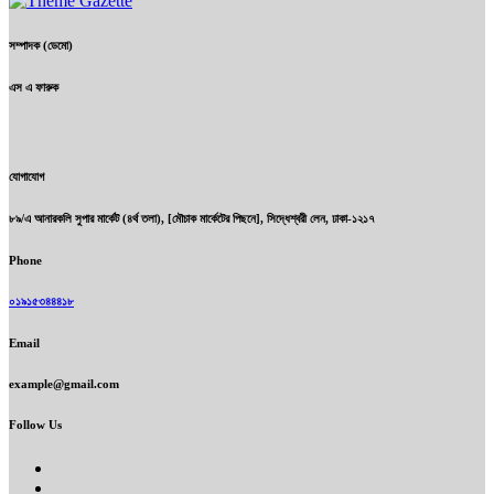
সম্পাদক (ডেমো)
এস এ ফারুক
যোগাযোগ
৮৯/এ আনারকলি সুপার মার্কেট (৪র্থ তলা), [মৌচাক মার্কেটের পিছনে], সিদ্ধেশ্বরী লেন, ঢাকা-১২১৭
Phone
০১৯১৫৩৪৪৪১৮
Email
example@gmail.com
Follow Us