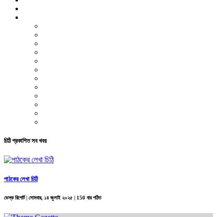
ভিডিও রিপোর্ট
আরও
লাইফস্টাইল
পরিবেশ
সম্পাদকীয়
স্বাস্থ্য
ভ্রমণ
ফিচার
রিভিউ
পাঠকের চিঠি
ইতিহাস ও ঐতিহ্য
চাকরি ও ক্যারিয়ার
নারী ও শিশু
পাঠকের চিঠি
চিঠি প্রকাশিত সব খবর
পাঠকের লেখা চিঠি
ডেস্ক রিপোর্ট |
সোমবার, ১৪ জুলাই ২০২৫
| 150 বার পঠিত