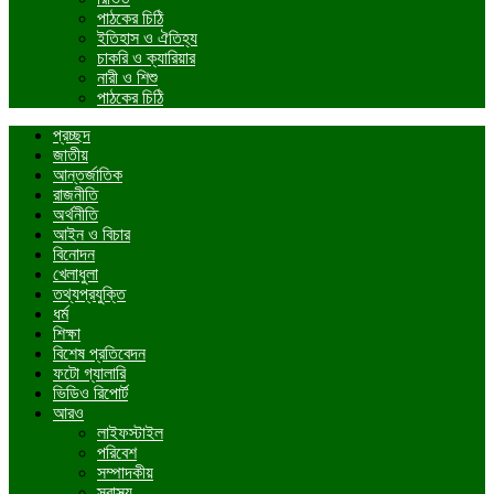
পাঠকের চিঠি
ইতিহাস ও ঐতিহ্য
চাকরি ও ক্যারিয়ার
নারী ও শিশু
পাঠকের চিঠি
প্রচ্ছদ
জাতীয়
আন্তর্জাতিক
রাজনীতি
অর্থনীতি
আইন ও বিচার
বিনোদন
খেলাধুলা
তথ্যপ্রযুক্তি
ধর্ম
শিক্ষা
বিশেষ প্রতিবেদন
ফটো গ্যালারি
ভিডিও রিপোর্ট
আরও
লাইফস্টাইল
পরিবেশ
সম্পাদকীয়
স্বাস্থ্য