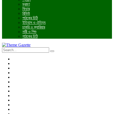
ভ্রমণ
ফিচার
রিভিউ
পাঠকের চিঠি
ইতিহাস ও ঐতিহ্য
চাকরি ও ক্যারিয়ার
নারী ও শিশু
পাঠকের চিঠি
প্রচ্ছদ
জাতীয়
আন্তর্জাতিক
রাজনীতি
অর্থনীতি
আইন ও বিচার
বিনোদন
খেলাধুলা
তথ্যপ্রযুক্তি
ধর্ম
শিক্ষা
বিশেষ প্রতিবেদন
ফটো গ্যালারি