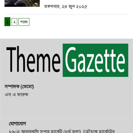
মঙ্গলবার, ২৪ জুন ২০২৫
১
২
পরের
সম্পাদক (ডেমো)
এস এ ফারুক
যোগাযোগ
৮৯/এ আনারকলি সুপার মার্কেট (৪র্থ তলা), [মৌচাক মার্কেটের