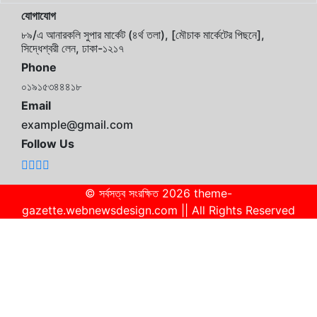
যোগাযোগ
৮৯/এ আনারকলি সুপার মার্কেট (৪র্থ তলা), [মৌচাক মার্কেটের পিছনে],
সিদ্ধেশ্বরী লেন, ঢাকা-১২১৭
Phone
০১৯১৫৩৪৪৪১৮
Email
example@gmail.com
Follow Us
© সর্বসত্ব সংরক্ষিত 2026 theme-
gazette.webnewsdesign.com || All Rights Reserved