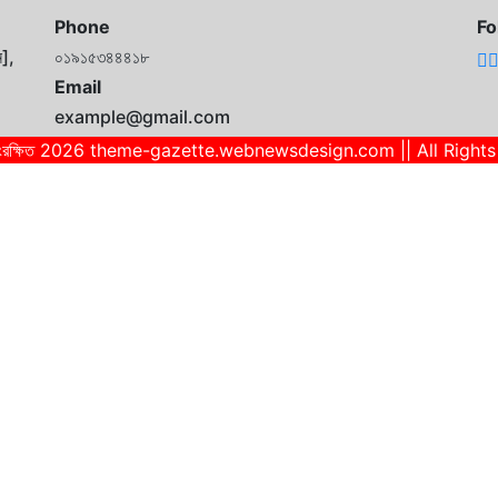
Phone
Fo
ে],
০১৯১৫৩৪৪৪১৮
Email
example@gmail.com
ব সংরক্ষিত 2026 theme-gazette.webnewsdesign.com || All Right