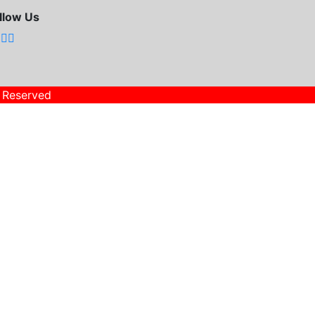
llow Us
s Reserved