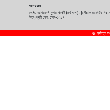
যোগাযোগ
৮৯/এ আনারকলি সুপার মার্কেট (৪র্থ তলা), [মৌচাক মার্কেটের পিছন
সিদ্ধেশ্বরী লেন, ঢাকা-১২১৭
© সর্বসত্