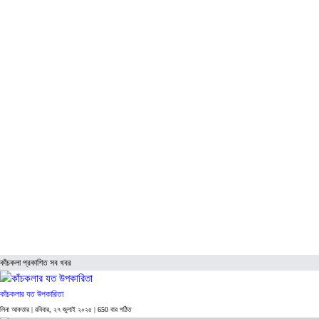
বিশেষ প্রতিবেদন
ফটো গ্যালারি
ভিডিও রিপোর্ট
আরও
লাইফস্টাইল
পরিবেশ
সম্পাদকীয়
স্বাস্থ্য
ভ্রমণ
ফিচার
রিভিউ
পাঠকের চিঠি
ইতিহাস ও ঐতিহ্য
চাকরি ও ক্যারিয়ার
নারী ও শিশু
পাঠকের চিঠি
কাঁচকলা প্রকাশিত সব খবর
কাঁচকলার যত উপকারিতা
লিনা আকতার |
রবিবার, ২৭ জুলাই ২০২৫
| 650 বার পঠিত