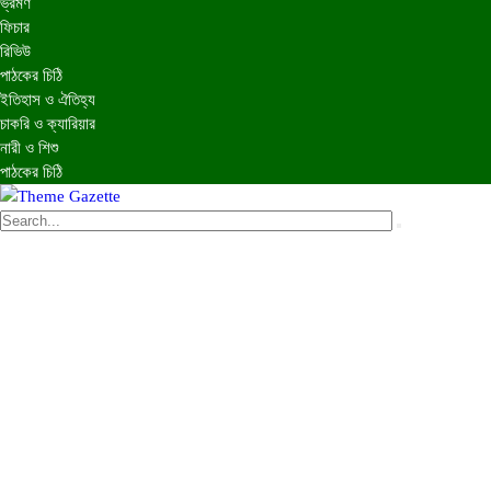
ভ্রমণ
ফিচার
রিভিউ
পাঠকের চিঠি
ইতিহাস ও ঐতিহ্য
চাকরি ও ক্যারিয়ার
নারী ও শিশু
পাঠকের চিঠি
প্রচ্ছদ
জাতীয়
আন্তর্জাতিক
রাজনীতি
অর্থনীতি
আইন ও বিচার
বিনোদন
খেলাধুলা
তথ্যপ্রযুক্তি
ধর্ম
শিক্ষা