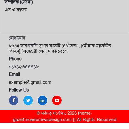
সম্পাদক (ডেমো)
এস এ ফারুক
যোগাযোগ
৮৯/এ আনারকলি সুপার মার্কেট (৪র্থ তলা), [মৌচাক মার্কেটের
পিছনে], সিদ্ধেশ্বরী লেন, ঢাকা-১২১৭
Phone
০১৯১৫৩৪৪৪১৮
Email
example@gmail.com
Follow Us
© সর্বসত্ব সংরক্ষিত 2026 theme-
gazette.webnewsdesign.com || All Rights Reserved