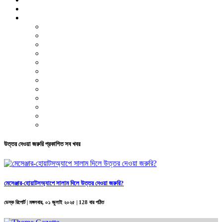
ভিডিও রিপোর্ট
আরও
লাইফস্টাইল
পরিবেশ
সম্পাদকীয়
স্বাস্থ্য
ভ্রমণ
ফিচার
রিভিউ
পাঠকের চিঠি
ইতিহাস ও ঐতিহ্য
চাকরি ও ক্যারিয়ার
নারী ও শিশু
পাঠকের চিঠি
উত্তর দেওয়া জরুরি প্রকাশিত সব খবর
মেসেঞ্জার-হোয়াটসঅ্যাপে সালাম দিলে উত্তর দেওয়া জরুরি?
ডেস্ক রিপোর্ট |
মঙ্গলবার, ০১ জুলাই ২০২৫
| 128 বার পঠিত