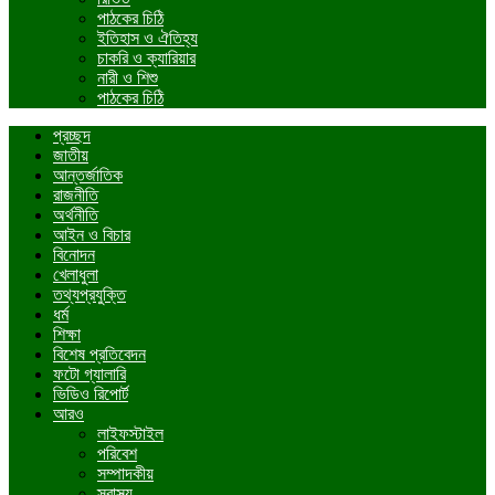
পাঠকের চিঠি
ইতিহাস ও ঐতিহ্য
চাকরি ও ক্যারিয়ার
নারী ও শিশু
পাঠকের চিঠি
প্রচ্ছদ
জাতীয়
আন্তর্জাতিক
রাজনীতি
অর্থনীতি
আইন ও বিচার
বিনোদন
খেলাধুলা
তথ্যপ্রযুক্তি
ধর্ম
শিক্ষা
বিশেষ প্রতিবেদন
ফটো গ্যালারি
ভিডিও রিপোর্ট
আরও
লাইফস্টাইল
পরিবেশ
সম্পাদকীয়
স্বাস্থ্য