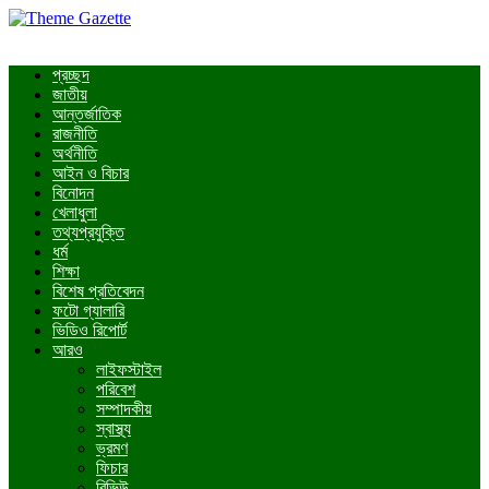
প্রচ্ছদ
জাতীয়
আন্তর্জাতিক
রাজনীতি
অর্থনীতি
আইন ও বিচার
বিনোদন
খেলাধুলা
তথ্যপ্রযুক্তি
ধর্ম
শিক্ষা
বিশেষ প্রতিবেদন
ফটো গ্যালারি
ভিডিও রিপোর্ট
আরও
লাইফস্টাইল
পরিবেশ
সম্পাদকীয়
স্বাস্থ্য
ভ্রমণ
ফিচার
রিভিউ