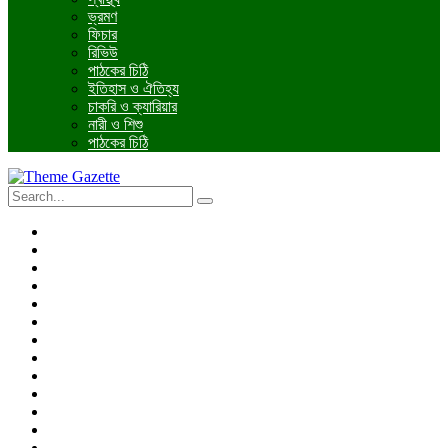
ভ্রমণ
ফিচার
রিভিউ
পাঠকের চিঠি
ইতিহাস ও ঐতিহ্য
চাকরি ও ক্যারিয়ার
নারী ও শিশু
পাঠকের চিঠি
প্রচ্ছদ
জাতীয়
আন্তর্জাতিক
রাজনীতি
অর্থনীতি
আইন ও বিচার
বিনোদন
খেলাধুলা
তথ্যপ্রযুক্তি
ধর্ম
শিক্ষা
বিশেষ প্রতিবেদন
ফটো গ্যালারি