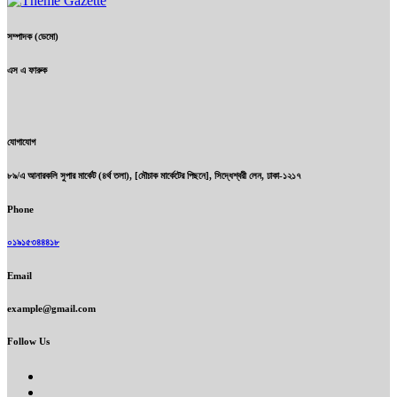
সম্পাদক (ডেমো)
এস এ ফারুক
যোগাযোগ
৮৯/এ আনারকলি সুপার মার্কেট (৪র্থ তলা), [মৌচাক মার্কেটের পিছনে], সিদ্ধেশ্বরী লেন, ঢাকা-১২১৭
Phone
০১৯১৫৩৪৪৪১৮
Email
example@gmail.com
Follow Us