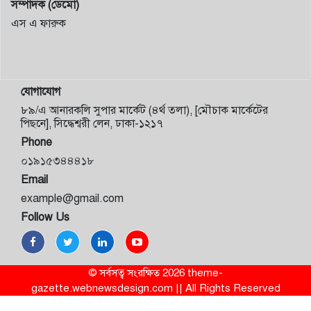
সম্পাদক (ডেমো)
এস এ ফারুক
যোগাযোগ
৮৯/এ আনারকলি সুপার মার্কেট (৪র্থ তলা), [মৌচাক মার্কেটের
পিছনে], সিদ্ধেশ্বরী লেন, ঢাকা-১২১৭
Phone
০১৯১৫৩৪৪৪১৮
Email
example@gmail.com
Follow Us
© সর্বসত্ব সংরক্ষিত 2026 theme-
gazette.webnewsdesign.com || All Rights Reserved