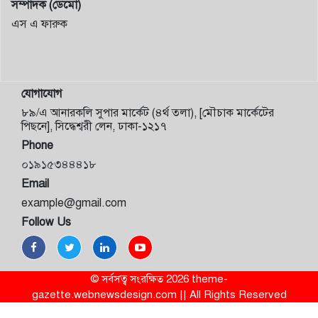
সম্পাদক (ডেমো)
এস এ ফারুক
যোগাযোগ
৮৯/এ আনারকলি সুপার মার্কেট (৪র্থ তলা), [মৌচাক মার্কেটের
পিছনে], সিদ্ধেশ্বরী লেন, ঢাকা-১২১৭
Phone
০১৯১৫৩৪৪৪১৮
Email
example@gmail.com
Follow Us
© সর্বসত্ব সংরক্ষিত 2026 theme-
gazette.webnewsdesign.com || All Rights Reserved