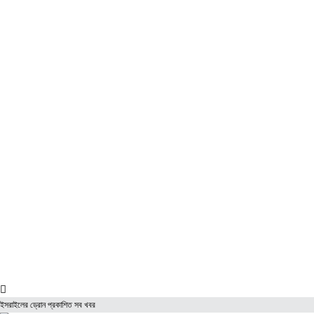
ধর্ম
শিক্ষা
বিশেষ প্রতিবেদন
ফটো গ্যালারি
ভিডিও রিপোর্ট
আরও
লাইফস্টাইল
পরিবেশ
সম্পাদকীয়
স্বাস্থ্য
ভ্রমণ
ফিচার
রিভিউ
পাঠকের চিঠি
ইতিহাস ও ঐতিহ্য
চাকরি ও ক্যারিয়ার
নারী ও শিশু
পাঠকের চিঠি
ইসরাইলের ড্রোন প্রকাশিত সব খবর