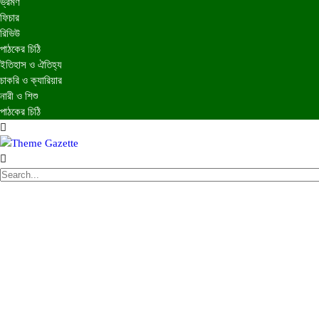
ভ্রমণ
ফিচার
রিভিউ
পাঠকের চিঠি
ইতিহাস ও ঐতিহ্য
চাকরি ও ক্যারিয়ার
নারী ও শিশু
পাঠকের চিঠি
প্রচ্ছদ
জাতীয়
আন্তর্জাতিক
রাজনীতি
অর্থনীতি
আইন ও বিচার
বিনোদন
খেলাধুলা
তথ্যপ্রযুক্তি