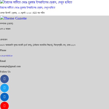
ইরানের মাটিতে ভেঙে চুরমার ইসরাইলের ড্রোন, দেখুন ছবিতে
ডেস্ক রিপোর্ট |
বুধবার, ০২ জুলাই ২০২৫
| 622 বার পঠিত
সম্পাদক (ডেমো)
এস এ ফারুক
যোগাযোগ
৮৯/এ আনারকলি সুপার মার্কেট (৪র্থ তলা), [মৌচাক মার্কেটের পিছনে], সিদ্ধেশ্বরী লেন, ঢাকা-১২১৭
Phone
০১৯১৫৩৪৪৪১৮
Email
example@gmail.com
Follow Us