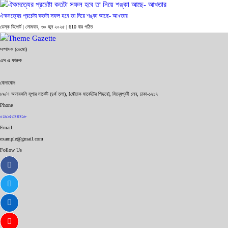
ঐকমত্যের প্রচেষ্টা কতটা সফল হবে তা নিয়ে শঙ্কা আছে- আখতার
ডেস্ক রিপোর্ট |
সোমবার, ৩০ জুন ২০২৫
| 610 বার পঠিত
সম্পাদক (ডেমো)
এস এ ফারুক
যোগাযোগ
৮৯/এ আনারকলি সুপার মার্কেট (৪র্থ তলা), [মৌচাক মার্কেটের পিছনে], সিদ্ধেশ্বরী লেন, ঢাকা-১২১৭
Phone
০১৯১৫৩৪৪৪১৮
Email
example@gmail.com
Follow Us