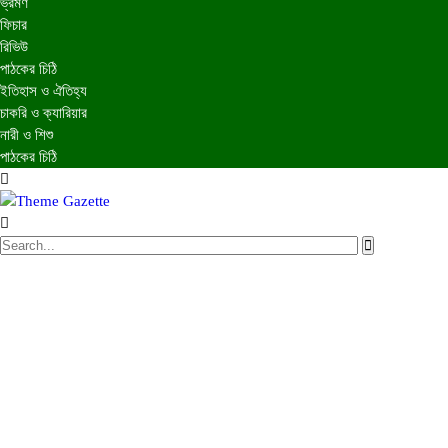
ভ্রমণ
ফিচার
রিভিউ
পাঠকের চিঠি
ইতিহাস ও ঐতিহ্য
চাকরি ও ক্যারিয়ার
নারী ও শিশু
পাঠকের চিঠি
প্রচ্ছদ
জাতীয়
আন্তর্জাতিক
রাজনীতি
অর্থনীতি
আইন ও বিচার
বিনোদন
খেলাধুলা
তথ্যপ্রযুক্তি