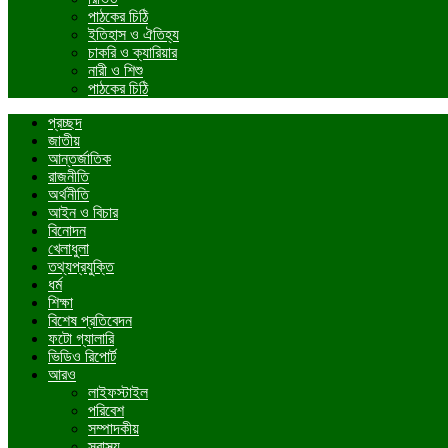
পাঠকের চিঠি
ইতিহাস ও ঐতিহ্য
চাকরি ও ক্যারিয়ার
নারী ও শিশু
পাঠকের চিঠি
প্রচ্ছদ
জাতীয়
আন্তর্জাতিক
রাজনীতি
অর্থনীতি
আইন ও বিচার
বিনোদন
খেলাধুলা
তথ্যপ্রযুক্তি
ধর্ম
শিক্ষা
বিশেষ প্রতিবেদন
ফটো গ্যালারি
ভিডিও রিপোর্ট
আরও
লাইফস্টাইল
পরিবেশ
সম্পাদকীয়
স্বাস্থ্য