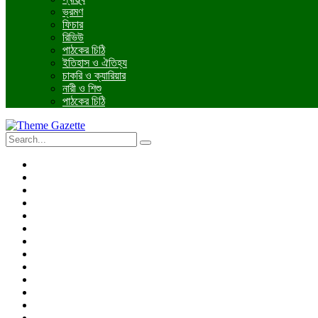
ভ্রমণ
ফিচার
রিভিউ
পাঠকের চিঠি
ইতিহাস ও ঐতিহ্য
চাকরি ও ক্যারিয়ার
নারী ও শিশু
পাঠকের চিঠি
প্রচ্ছদ
জাতীয়
আন্তর্জাতিক
রাজনীতি
অর্থনীতি
আইন ও বিচার
বিনোদন
খেলাধুলা
তথ্যপ্রযুক্তি
ধর্ম
শিক্ষা
বিশেষ প্রতিবেদন
ফটো গ্যালারি