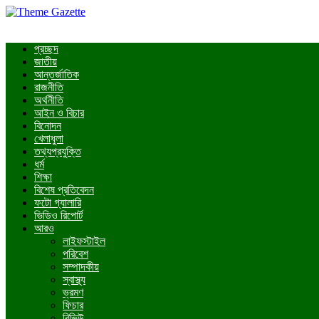
প্রচ্ছদ
জাতীয়
আন্তর্জাতিক
রাজনীতি
অর্থনীতি
আইন ও বিচার
বিনোদন
খেলাধুলা
তথ্যপ্রযুক্তি
ধর্ম
শিক্ষা
বিশেষ প্রতিবেদন
ফটো গ্যালারি
ভিডিও রিপোর্ট
আরও
লাইফস্টাইল
পরিবেশ
সম্পাদকীয়
স্বাস্থ্য
ভ্রমণ
ফিচার
রিভিউ