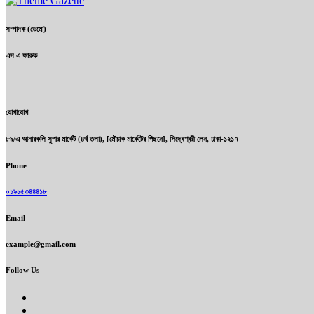
সম্পাদক (ডেমো)
এস এ ফারুক
যোগাযোগ
৮৯/এ আনারকলি সুপার মার্কেট (৪র্থ তলা), [মৌচাক মার্কেটের পিছনে], সিদ্ধেশ্বরী লেন, ঢাকা-১২১৭
Phone
০১৯১৫৩৪৪৪১৮
Email
example@gmail.com
Follow Us