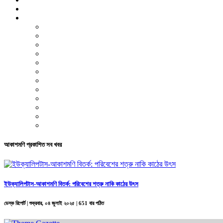
ভিডিও রিপোর্ট
আরও
লাইফস্টাইল
পরিবেশ
সম্পাদকীয়
স্বাস্থ্য
ভ্রমণ
ফিচার
রিভিউ
পাঠকের চিঠি
ইতিহাস ও ঐতিহ্য
চাকরি ও ক্যারিয়ার
নারী ও শিশু
পাঠকের চিঠি
আকাশমণি প্রকাশিত সব খবর
ইউক্যালিপটাস-আকাশমণি বিতর্ক: পরিবেশের শত্রু নাকি কাঠের উৎস
ডেস্ক রিপোর্ট |
শুক্রবার, ০৪ জুলাই ২০২৫
| 651 বার পঠিত