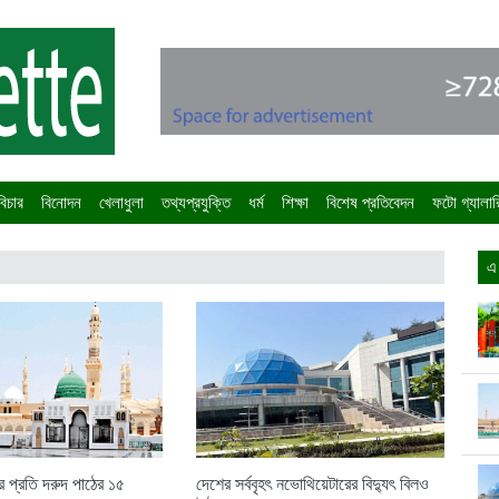
িচার
বিনোদন
খেলাধুলা
তথ্যপ্রযুক্তি
ধর্ম
শিক্ষা
বিশেষ প্রতিবেদন
ফটো গ্যালার
এ
র প্রতি দরুদ পাঠের ১৫
দেশের সর্ববৃহৎ নভোথিয়েটারের বিদ্যুৎ বিলও