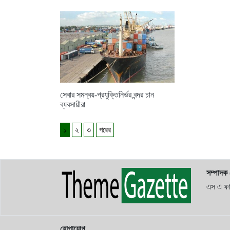
সেবার সমন্বয়-প্রযুক্তিনির্ভর বন্দর চান
ব্যবসায়ীরা
১
২
৩
পরের
সম্পাদক
এস এ ফা
যোগাযোগ