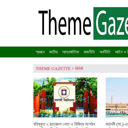
প্রচ্ছদ
জাতীয়
আন্তর্জাতিক
রাজনীতি
অর্থনীতি
আইন ও ব
THEME GAZETTE
>
রিভিউ
বহিষ্কৃত ২ ছাত্রদল নেতা ও নিষিদ্ধ সংগঠন
মহানবী (সা.)-এ