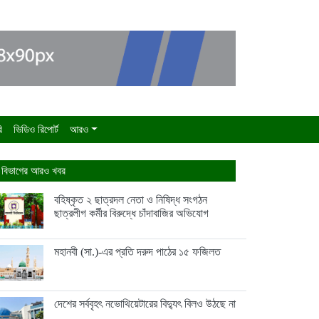
ি
ভিডিও রিপোর্ট
আরও
 বিভাগের আরও খবর
বহিষ্কৃত ২ ছাত্রদল নেতা ও নিষিদ্ধ সংগঠন
ছাত্রলীগ কর্মীর বিরুদ্ধে চাঁদাবাজির অভিযোগ
মহানবী (সা.)-এর প্রতি দরুদ পাঠের ১৫ ফজিলত
দেশের সর্ববৃহৎ নভোথিয়েটারের বিদ্যুৎ বিলও উঠছে না