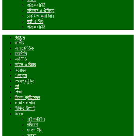
পাঠকের চিঠি
ইতিহাস ও ঐতিহ্য
চাকরি ও ক্যারিয়ার
নারী ও শিশু
পাঠকের চিঠি
প্রচ্ছদ
জাতীয়
আন্তর্জাতিক
রাজনীতি
অর্থনীতি
আইন ও বিচার
বিনোদন
খেলাধুলা
তথ্যপ্রযুক্তি
ধর্ম
শিক্ষা
বিশেষ প্রতিবেদন
ফটো গ্যালারি
ভিডিও রিপোর্ট
আরও
লাইফস্টাইল
পরিবেশ
সম্পাদকীয়
স্বাস্থ্য