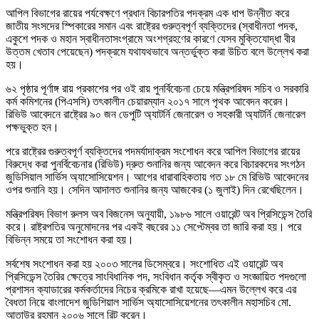
আপিল বিভাগের রায়ের পর্যবেক্ষণে প্রধান বিচারপতির পদক্রম এক ধাপ উন্নীত করে
জাতীয় সংসদের স্পিকারের সমান এবং রাষ্ট্রের গুরুত্বপূর্ণ ব্যক্তিদের (স্বাধীনতা পদক,
একুশে পদক ও মহান স্বাধীনতাসংগ্রামে অংশগ্রহণের কারণে যেসব মুক্তিযোদ্ধা বীর
উত্তম খেতাব পেয়েছেন) পদক্রমে যথাযথভাবে অন্তর্ভুক্ত করা উচিত বলে উল্লেখ করা
হয়।
৬২ পৃষ্ঠার পূর্ণাঙ্গ রায় প্রকাশের পর ওই রায় পুনর্বিবেচনা চেয়ে মন্ত্রিপরিষদ সচিব ও সরকারি
কর্ম কমিশনের (পিএসসি) তৎকালীন চেয়ারম্যান ২০১৭ সালে পৃথক আবেদন করেন।
রিভিউ আবেদনে রাষ্ট্রের ৯০ জন ডেপুটি অ্যাটর্নি জেনারেল ও সহকারী অ্যাটর্নি জেনারেল
পক্ষভুক্ত হন।
পরে রাষ্ট্রের গুরুত্বপূর্ণ ব্যক্তিদের পদমর্যাদাক্রম সংশোধন করে আপিল বিভাগের রায়ের
বিরুদ্ধে করা পুনর্বিবেচনার (রিভিউ) দ্রুত শুনানির জন্য আবেদন করে বিচারকদের সংগঠন
জুডিসিয়াল সার্ভিস অ্যাসোসিয়েশন। আগের ধারাবাহিকতায় গত ১৮ মে রিভিউ আবেদনের
ওপর শুনানি হয়। সেদিন আদালত শুনানির জন্য আজকের (১ জুলাই) দিন রেখেছিলেন।
মন্ত্রিপরিষদ বিভাগ রুলস অব বিজনেস অনুযায়ী, ১৯৮৬ সালে ওয়ারেন্ট অব প্রিসিডেন্স তৈরি
করে। রাষ্ট্রপতির অনুমোদনের পর একই বছরের ১১ সেপ্টেম্বর তা জারি করা হয়। পরে
বিভিন্ন সময়ে তা সংশোধন করা হয়।
সর্বশেষ সংশোধন করা হয় ২০০৩ সালের ডিসেম্বরে। সংশোধিত এই ওয়ারেন্ট অব
প্রিসিডেন্স তৈরির ক্ষেত্রে সাংবিধানিক পদ, সংবিধান কর্তৃক স্বীকৃত ও সংজ্ঞায়িত পদগুলো
প্রশাসন ক্যাডারের কর্মকর্তাদের নিচের ক্রমিকে রাখা হয়েছে—এমন উল্লেখ করে এর
বৈধতা নিয়ে বাংলাদেশ জুডিশিয়াল সার্ভিস অ্যাসোসিয়েশনের তৎকালীন মহাসচিব মো.
আতাউর রহমান ২০০৬ সালে রিট করেন।