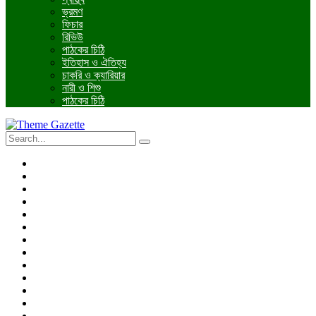
ভ্রমণ
ফিচার
রিভিউ
পাঠকের চিঠি
ইতিহাস ও ঐতিহ্য
চাকরি ও ক্যারিয়ার
নারী ও শিশু
পাঠকের চিঠি
প্রচ্ছদ
জাতীয়
আন্তর্জাতিক
রাজনীতি
অর্থনীতি
আইন ও বিচার
বিনোদন
খেলাধুলা
তথ্যপ্রযুক্তি
ধর্ম
শিক্ষা
বিশেষ প্রতিবেদন
ফটো গ্যালারি