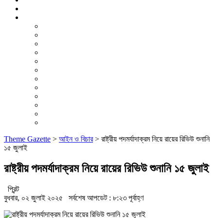
ভিডিও রিপোর্ট
আরও
লাইফস্টাইল
পরিবেশ
সম্পাদকীয়
স্বাস্থ্য
ভ্রমণ
ফিচার
রিভিউ
পাঠকের চিঠি
ইতিহাস ও ঐতিহ্য
চাকরি ও ক্যারিয়ার
নারী ও শিশু
পাঠকের চিঠি
Theme Gazette
>
আইন ও বিচার
>
রাষ্ট্রীয় পদমর্যাদাক্রম নিয়ে রায়ের রিভিউ শুনানি
১৫ জুলাই
রাষ্ট্রীয় পদমর্যাদাক্রম নিয়ে রায়ের রিভিউ শুনানি ১৫ জুলাই
প্রিন্ট
বুধবার, ০২ জুলাই ২০২৫
সর্বশেষ আপডেট : ৮:২৩ পূর্বাহ্ণ