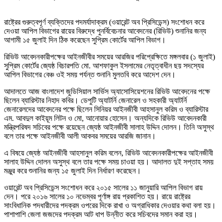
রাষ্ট্রের গুরুত্বপূর্ণ ব্যক্তিদের পদমর্যাদাক্রম (ওয়ারেন্ট অব প্রিসিডেন্স) সংশোধন করে
দেওয়া আপিল বিভাগের রায়ের বিরুদ্ধে পুনর্বিবেচনার আবেদনের (রিভিউ) শুনানির জন্য
আগামী ১৫ জুলাই দিন ঠিক করেছেন সুপ্রিম কোর্টের আপিল বিভাগ।
রিভিউ আবেদনকারীপক্ষের আইনজীবীর সময়ের আরজির পরিপ্রেক্ষিতে মঙ্গলবার (১ জুলাই)
সুপ্রিম কোর্টের জ্যেষ্ঠ বিচারপতি মো. আশফাকুল ইসলামের নেতৃত্বাধীন ছয় সদস্যের
আপিল বিভাগের বেঞ্চ ওই সময় পর্যন্ত শুনানি মুলতবি করে আদেশ দেন।
আদালতে আজ বাংলাদেশ জুডিসিয়াল সার্ভিস অ্যাসোসিয়েশনের রিভিউ আবেদনের পক্ষে
ছিলেন ব্যারিস্টার নিহাদ কবির। ডেপুটি অ্যাটর্নি জেনারেল ও সহকারী অ্যাটর্নি
জেনারেলদের আবেদনের পক্ষে ছিলেন সিনিয়র আইনজীবী আহসানুল করিম ও ব্যারিস্টার
এম. আবদুল কাইয়ূম লিটন ও মো, আনোয়ার হোসেন। অন্যদিকে রিভিউ আবেদনকারী
মন্ত্রিপরিষদ সচিবের পক্ষে রয়েছেন জ্যেষ্ঠ আইনজীবী সালাহ উদ্দিন দোলন। তিনি অসুস্থ
বলে তার পক্ষে আইনজীবী আলী আকবর সময়ের আরজি জানান।
এ বিষয়ে জ্যেষ্ঠ আইনজীবী আহসানুল করিম বলেন, রিভিউ আবেদনকারীপক্ষের আইনজীবী
সালাহ উদ্দিন দোলন অসুস্থ বলে তার পক্ষে সময় চাওয়া হয়। আদালত দুই সপ্তাহ সময়
মঞ্জুর করে শুনানির জন্য ১৫ জুলাই দিন নির্ধারণ করেছেন।
ওয়ারেন্ট অব প্রিসিডেন্স সংশোধন করে ২০১৫ সালের ১১ জানুয়ারি আপিল বিভাগ রায়
দেন। পরে ২০১৬ সালের ১০ নভেম্বর পূর্ণাঙ্গ রায় প্রকাশিত হয়। রায়ে রাষ্ট্রের
সাংবিধানিক পদধারীদের পদক্রম ওপরের দিকে রাখা ও অগ্রাধিকার দেওয়ার কথা বলা হয়।
পাশাপাশি জেলা জজদের পদক্রম আট ধাপ উন্নীত করে সচিবদের সমান করা হয়।