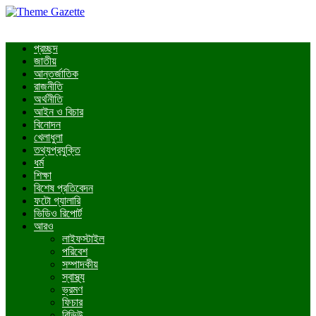
প্রচ্ছদ
জাতীয়
আন্তর্জাতিক
রাজনীতি
অর্থনীতি
আইন ও বিচার
বিনোদন
খেলাধুলা
তথ্যপ্রযুক্তি
ধর্ম
শিক্ষা
বিশেষ প্রতিবেদন
ফটো গ্যালারি
ভিডিও রিপোর্ট
আরও
লাইফস্টাইল
পরিবেশ
সম্পাদকীয়
স্বাস্থ্য
ভ্রমণ
ফিচার
রিভিউ