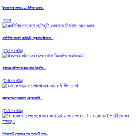
ইসরাইলকে রক্ষায় ৮১০ মিলিয়ন ডলার...
আরও
এনসিপির সমাবেশে ছোটাছুটি, ড্রোনকে মিসাইল...
(754 বার পঠিত)
ঐকমত্য কমিশনের বৈঠক থেকে বিএনপির...
(746 বার পঠিত)
ব্যাংকে তাণ্ডব চালালো এক আওয়ামী...
(743 বার পঠিত)
বিশ্বরেকর্ড! যেগুলোকে আর কখোনেই ভাঙ্গা...