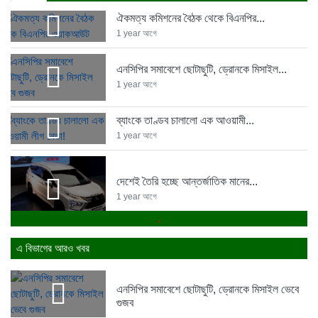
ঐকমত্য কমিশনের বৈঠক থেকে বিএনপির...
1 year আগে
এনসিপির সমাবেশে ছোটাছুটি, ড্রোনকে মিসাইল...
1 year আগে
ব্যাংকে তাণ্ডব চালালো এক আওয়ামী...
1 year আগে
দেশেই তৈরি হচ্ছে আন্তর্জাতিক মানের...
1 year আগে
.
নেত্রকোনায় গিয়ে বাবরের উপর ক্ষোভ...
এ বিভাগের আরও খবর
1 year আগে
রক্ত দিতে ছুটে এলেন তৃতীয়...
এনসিপির সমাবেশে ছোটাছুটি, ড্রোনকে মিসাইল ভেবে
1 year আগে
গুজব