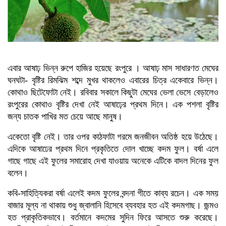
এবার আষাঢ় ভিন্ন রুপে হাজির হয়েছে রংপুরে । আষাঢ় মাস সাধারণত মেঘের
ঘনঘটা- বৃষ্টির রিমঝিম শব্দে মুখর থাকলেও এবারের চিত্র একেবারে ভিন্ন।
কোথাও ছিটেফোটা নেই। রবিবার সকালে কিছুটা মেঘের ভেলা ভেসে বেড়ালেও
রংপুরের কোথাও বৃষ্টির দেখা নেই আষাঢ়ের প্রথম দিনে। এক পশলা বৃষ্টির
জন্য চাতক পাখির মত চেয়ে আছে মানুষ।
একেতো বৃষ্টি নেই। তার ওপর কাঠফাটা গরমে জনজীবন অতিষ্ঠ হয়ে উঠেছে।
প্রতীকী ছবি
-সংগৃহীত
এদিকে আষাঢের প্রথম দিনে প্রকৃতিতে দোল খাচ্ছে কদম ফুল। বর্ষা এলে
গাছে গাছে এই ফুলের সমারোহ দেখা যাওয়ায় অনেকে এটিকে বাদল দিনের ফুল
বলেন।
কবি-সাহিত্যিকরা বর্ষা এলেই কদম ফুলের বন্দনা গীতে কাব্য রচেন। এক সময়
বাজার মূল্য না থাকায় শুধু জ্বালানি হিসেবে ব্যবহার হত এই কদমগাছ। জন্মও
হত প্রাকৃতিকভাবে। বর্তমানে কদমের সুদিন ফিরে আসতে শুরু করেছে।