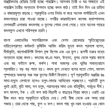
যান্ত্রীকতার ছোঁয়ায় তৈরী হচ্ছে পারটেক্স। আসবাব তৈরী ও ঘর সাজাতে এই
পারটেক্স তৈরীর অন্যতম উপদান হচ্ছে কদম কাঠ। তাই দিন দিন এর চাহিদা
ও বাজারমূল্য বাড়ছে। প্রাকৃতির ওপর নির্ভর না করে অনেক নার্সারিতেই এখন
কমদগাছের চারা পাওয়া যাচ্ছে। নগরীর কারমাইকেল কলেজ ক্যাম্পাসসহ
বেশকয়টি এলাকায় কদমগাছ ও ফুলের শোভা দেখা গেছে। তবে অনেক গাছের
কদমফুল এখনো পরিপক্ক হয়নি।
বাংলা একাডেমির সহপরিচালক এবং বেগম রোকেয়ার স্মৃতিকেন্দ্রের
দায়িত্বপ্রাপ্ত কর্মকর্তা কৃষিবিদ আবিদ করিম মুন্না কদম প্রসঙ্গে বলেন,
দীর্ঘাকৃতি, বহুশাখাবিশিষ্ট বিশাল বৃক্ষ বিশেষ এবং এর ফুল। রূপসী তরুর মধ্যে
অন্যতম হচ্ছে কদম। কদমের কাণ্ড সরল, উন্নত, ধূসর থেকে প্রায় কালো
এবং বহু ফাটলে রুক্ষ, কর্কশ। শাখা অজস্র এবং ভূমির সমান্তরালে
প্রসারিত। বড় বড় পাতা হয়। কদম ফুল দেখতে বলের মতো গোল, মাংসল
পুষ্পাধারে অজস্র সরু সরু ফুলের বিকীর্ণ বিন্যাস। পূর্ণ প্রস্ফুটিত মঞ্জরির রঙ
সাদা-হলুদে মেশানো হলেও হলুদ-সাদার আধিক্যে প্রচ্ছন্ন। প্রতিটি ফুল
খুবই ছোট, বৃতি সাদা, দল হলুদ, পরাগচক্র সাদা এবং বহির্মুখীন, গর্ভদন্ড দীর্ঘ।
ফল মাংসল, টক । এই ফল কাঠ বিড়ালী ও বাদুড়ের প্রিয় খাদ্য। ওরাই এর
বীজ বহন করে প্রকৃতিতে ছড়িয়ে দেয়। সেই বীজ থেকে এক সময় চারা
গজায়। চারা থেকে গাছ, ফুল ও ফল। কদম গাছ খুব নরম হওয়ায় এর কোন