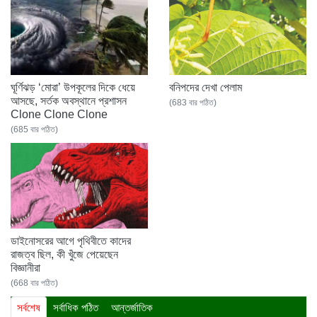
ঘূর্ণিঝড় ‘মোরা’ উপকূলের দিকে ধেয়ে
বনিপদের দেখা পেলাম
আসছে, সর্তক অবস্থানে প্রশাসন
(683 বার পঠিত)
Clone Clone Clone
(685 বার পঠিত)
ডাইনোসরের আগে পৃথিবীতে কাদের
রাজত্ব ছিল, কী খুঁজে পেয়েছেন
বিজ্ঞানীরা
(668 বার পঠিত)
সর্বশেষ
সর্বাধিক পঠিত
আন্তর্জাতিক