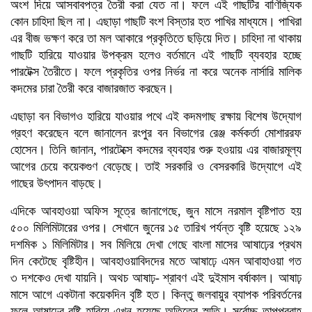
অংশ দিয়ে আসবাবপত্র তৈরী করা যেত না। ফলে এই গাছটির বাণিজ্যিক
কোন চাহিদা ছিল না। এছাড়া গাছটি বংশ বিস্তার হত পাখির মাধ্যমে। পাখিরা
এর বীজ ভক্ষণ করে তা মল আকারে প্রকৃতিতে ছড়িয়ে দিত। চাহিদা না থাকায়
গাছটি হারিয়ে যাওয়ার উপক্রম হলেও বর্তমানে এই গাছটি ব্যবহার হচ্ছে
পারটেক্স তৈরীতে। ফলে প্রকৃতির ওপর নির্ভর না করে অনেক নার্সারি মালিক
কদমের চারা তৈরী করে বাজারজাত করছেন।
এছাড়া বন বিভাগও হারিয়ে যাওয়ার পথে এই কদমগাছ রক্ষায় বিশেষ উদ্যোগ
গ্রহণ করেছেন বলে জানালেন রংপুর বন বিভাগের রেঞ্জ কর্মকর্তা মোশাররফ
হোসেন। তিনি জানান, পারটেক্সে কদমের ব্যবহার শুরু হওয়ায় এর বাজারমূল্য
আগের চেয়ে কয়েকগুণ বেড়েছে। তাই সরকারি ও বেসরকারি উদ্যোগে এই
গাছের উৎপাদন বাড়ছে।
এদিকে আবহাওয়া অফিস সূত্রে জানাগেছে, জুন মাসে নরমাল বৃষ্টিপাত হয়
৫০০ মিলিমিটারের ওপর। সেখানে জুনের ১৫ তারিখ পর্যন্ত বৃষ্টি হয়েছে ১২৯
দশমিক ১ মিলিমিটার। সব মিলিয়ে দেখা গেছে বাংলা মাসের আষাঢ়ের প্রথম
দিন কেটেছে বৃষ্টিহীন। আবহাওয়াবিদদের মতে আষাঢ়ে এমন আবাহাওয়া গত
৩ দশকেও দেখা যায়নি। অথচ আষাঢ়- শ্রাবণ এই দুইমাস বর্ষাকাল। আষাঢ়
মাসে আগে একটানা কয়েকদিন বৃষ্টি হত। কিন্তু জলবায়ুর ব্যাপক পরিবর্তনের
ফলে আষাঢ়ের বৃষ্টি হারিয়ে এখন হয়েছে অতিতের স্মৃতি। সর্বোচ্চ তাপপ্রবাহ