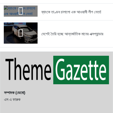
স্থলপথে সুতা আমদানি বন্ধে কোণঠাসা...
ব্যাংকে তাণ্ডব চালালো এক আওয়ামী লীগ নেতা!
1 year আগে
দেশেই তৈরি হচ্ছে আন্তর্জাতিক মানের এক্সপ্যান্ডার
বিশ্বরেকর্ড! যেগুলোকে আর কখোনেই ভাঙ্গা...
1 year আগে
তৌকিরের সাথে সেদিন কী হয়েছিল...
1 year আগে
রাইসার জন্য আইসক্রিম আনতে গিয়ে...
1 year আগে
সম্পাদক (ডেমো)
এস এ ফারুক