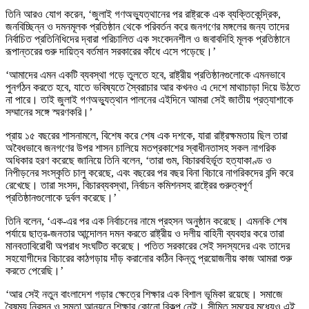
তিনি আরও যোগ করেন, ‘জুলাই গণঅভ্যুত্থানের পর রাষ্ট্রকে এক ব্যক্তিকেন্দ্রিক,
জনবিচ্ছিন্ন ও দমনমূলক প্রতিষ্ঠান থেকে পরিবর্তন করে জনগণের মঙ্গলের জন্য তাদের
নির্বাচিত প্রতিনিধিদের দ্বারা পরিচালিত এক সংবেদনশীল ও জবাবদিহি মূলক প্রতিষ্ঠানে
রূপান্তরের গুরু দায়িত্ব বর্তমান সরকারের কাঁধে এসে পড়েছে।’
‘আমাদের এমন একটি ব্যবস্থা গড়ে তুলতে হবে, রাষ্ট্রীয় প্রতিষ্ঠানগুলোকে এমনভাবে
পুনর্গঠন করতে হবে, যাতে ভবিষ্যতে স্বৈরাচার আর কখনও এ দেশে মাথাচাড়া দিয়ে উঠতে
না পারে। তাই জুলাই গণঅভ্যুত্থান পালনের এইদিনে আমরা সেই জাতীয় প্রত্যাশাকে
সম্মানের সঙ্গে স্মরণকরি।’
প্রায় ১৫ বছরের শাসনামলে, বিশেষ করে শেষ এক দশকে, যারা রাষ্ট্রক্ষমতায় ছিল তারা
অবৈধভাবে জনগণের উপর শাসন চালিয়ে মতপ্রকাশের স্বাধীনতাসহ সকল নাগরিক
অধিকার হরণ করেছে জানিয়ে তিনি বলেন, ‘তারা গুম, বিচারবহির্ভূত হত্যাকাণ্ড ও
নিপীড়নের সংস্কৃতি চালু করেছে, এবং বছরের পর বছর বিনা বিচারে নাগরিকদের বন্দি করে
রেখেছে। তারা সংসদ, বিচারব্যবস্থা, নির্বাচন কমিশনসহ রাষ্ট্রের গুরুত্বপূর্ণ
প্রতিষ্ঠানগুলোকে দুর্বল করেছে।’
তিনি বলেন, ‘এক-এর পর এক নির্বাচনের নামে প্রহসন অনুষ্ঠান করেছে। এমনকি শেষ
পর্যায়ে ছাত্র-জনতার আন্দোলন দমন করতে রাষ্ট্রীয় ও দলীয় বাহিনী ব্যবহার করে তারা
মানবতাবিরোধী অপরাধ সংঘটিত করেছে। পতিত সরকারের সেই সদস্যদের এবং তাদের
সহযোগীদের বিচারের কাঠগড়ায় দাঁড় করানোর কঠিন কিন্তু প্রয়োজনীয় কাজ আমরা শুরু
করতে পেরেছি।’
‘আর সেই নতুন বাংলাদেশ গড়ার ক্ষেত্রে শিক্ষার এক বিশাল ভূমিকা রয়েছে। সমাজে
বৈষম্য নিরসন ও সমতা আনয়নে শিক্ষার কোনো বিকল্প নেই। সীমিত সময়ের মধ্যেও এই