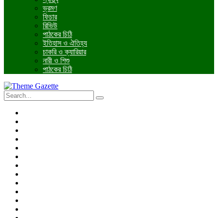
ভ্রমণ
ফিচার
রিভিউ
পাঠকের চিঠি
ইতিহাস ও ঐতিহ্য
চাকরি ও ক্যারিয়ার
নারী ও শিশু
পাঠকের চিঠি
প্রচ্ছদ
জাতীয়
আন্তর্জাতিক
রাজনীতি
অর্থনীতি
আইন ও বিচার
বিনোদন
খেলাধুলা
তথ্যপ্রযুক্তি
ধর্ম
শিক্ষা
বিশেষ প্রতিবেদন
ফটো গ্যালারি