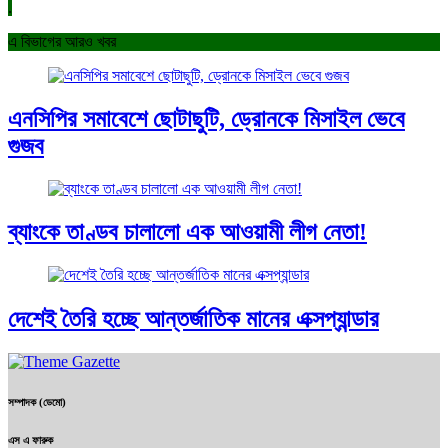
.
এ বিভাগের আরও খবর
এনসিপির সমাবেশে ছোটাছুটি, ড্রোনকে মিসাইল ভেবে
গুজব
ব্যাংকে তাণ্ডব চালালো এক আওয়ামী লীগ নেতা!
দেশেই তৈরি হচ্ছে আন্তর্জাতিক মানের এক্সপ্যান্ডার
সম্পাদক (ডেমো)
এস এ ফারুক