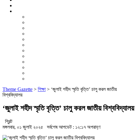
ভিডিও রিপোর্ট
আরও
লাইফস্টাইল
পরিবেশ
সম্পাদকীয়
স্বাস্থ্য
ভ্রমণ
ফিচার
রিভিউ
পাঠকের চিঠি
ইতিহাস ও ঐতিহ্য
চাকরি ও ক্যারিয়ার
নারী ও শিশু
পাঠকের চিঠি
Theme Gazette
>
শিক্ষা
>
‘জুলাই শহীদ স্মৃতি বৃত্তি’ চালু করল জাতীয়
বিশ্ববিদ্যালয়
‘জুলাই শহীদ স্মৃতি বৃত্তি’ চালু করল জাতীয় বিশ্ববিদ্যালয়
প্রিন্ট
মঙ্গলবার, ০১ জুলাই ২০২৫
সর্বশেষ আপডেট : ১২:১৭ অপরাহ্ণ