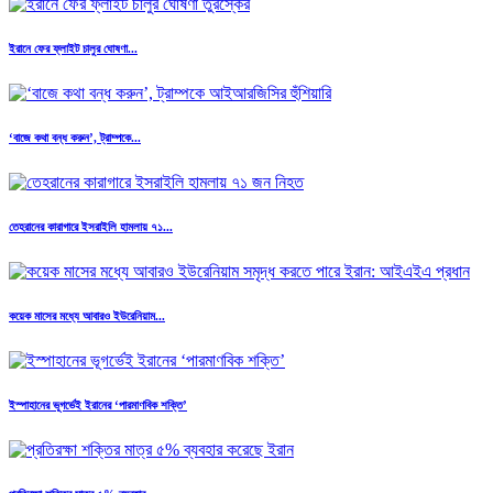
ইরানে ফের ফ্লাইট চালুর ঘোষণা...
‘বাজে কথা বন্ধ করুন’, ট্রাম্পকে...
তেহরানের কারাগারে ইসরাইলি হামলায় ৭১...
কয়েক মাসের মধ্যে আবারও ইউরেনিয়াম...
ইস্পাহানের ভূগর্ভেই ইরানের ‘পারমাণবিক শক্তি’