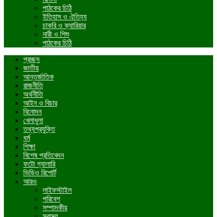
পাঠকের চিঠি
ইতিহাস ও ঐতিহ্য
চাকরি ও ক্যারিয়ার
নারী ও শিশু
পাঠকের চিঠি
প্রচ্ছদ
জাতীয়
আন্তর্জাতিক
রাজনীতি
অর্থনীতি
আইন ও বিচার
বিনোদন
খেলাধুলা
তথ্যপ্রযুক্তি
ধর্ম
শিক্ষা
বিশেষ প্রতিবেদন
ফটো গ্যালারি
ভিডিও রিপোর্ট
আরও
লাইফস্টাইল
পরিবেশ
সম্পাদকীয়
স্বাস্থ্য