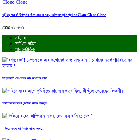
ঘূর্ণিঝড় ‘মোরা’ উপকূলের দিকে ধেয়ে আসছে, সর্তক অবস্থানে প্রশাসন Clone Clone Clone
(650 বার পঠিত)
সর্বশেষ
সর্বাধিক পঠিত
আন্তর্জাতিক
বিশ্বরেকর্ড! যেগুলোকে আর কখোনেই ভাঙ্গা...
ডাইনোসরের আগে পৃথিবীতে কাদের রাজত্ব...
‘শুকিয়ে যাচ্ছে কাস্পিয়ান সাগর, দেখা...