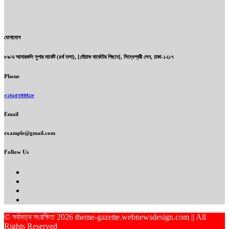
যোগাযোগ
৮৯/এ আনারকলি সুপার মার্কেট (৪র্থ তলা), [মৌচাক মার্কেটের পিছনে], সিদ্ধেশ্বরী লেন, ঢাকা-১২১৭
Phone
০১৯১৫৩৪৪৪১৮
Email
example@gmail.com
Follow Us
© সর্বসত্ব সংরক্ষিত 2026 theme-gazette.webnewsdesign.com || All
Rights Reserved