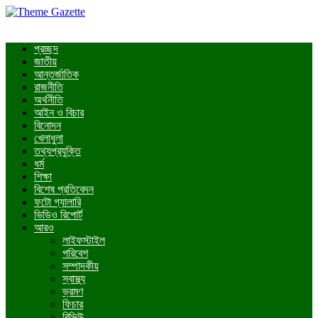
প্রচ্ছদ
জাতীয়
আন্তর্জাতিক
রাজনীতি
অর্থনীতি
আইন ও বিচার
বিনোদন
খেলাধুলা
তথ্যপ্রযুক্তি
ধর্ম
শিক্ষা
বিশেষ প্রতিবেদন
ফটো গ্যালারি
ভিডিও রিপোর্ট
আরও
লাইফস্টাইল
পরিবেশ
সম্পাদকীয়
স্বাস্থ্য
ভ্রমণ
ফিচার
রিভিউ