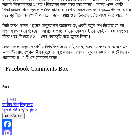
সরকার শিক্ষাক্ষেত্রে গুণগত পরিবর্তনের জন্য কাজ করে যাচ্ছে। আমরা এমন একটি
শিক্ষাব্যবস্থা গড়ে তুলতে প্রতিশ্রুতিবদ্ধ, যেখানে সকল স্তরের মানুষ—শিশু থেকে শুরু
করে প্রান্তিক জনগোষ্ঠী পর্যন্ত—জ্ঞান, ন্যায় ও নৈতিকতার চর্চায় অংশ নিতে পারে।’
তিনি আরও বলেন, ‘জুলাই অভ্যুত্থান আমাদের শুধু একটি নতুন দেশ দিয়েছে তা নয়,
নতুন স্বপ্নও দেখিয়েছে। আমাদের তরুণেরা যেন কেবল এই দেশকেই নয় বরং নেতৃত্ব
দিতে পারে বিশ্বমঞ্চেও— সেই প্রস্তুতি গড়ে তুলবে শিক্ষা।’
চেক প্রদান অনুষ্ঠানে জাতীয় বিশ্ববিদ্যালয়ের ভাইস-চ্যান্সেলর প্রফেসর ড. এ এস এম
আমানউল্লাহ, প্রো-ভাইস চ্যান্সেলর প্রফেসর ড. মোঃ ড. লুৎফর রহমান এবং ট্রেজারার
প্রফেসর ড. এ টি এম জাফরুল আযম।
Facebook Comments Box
বিষয় :
চালু করল
জাতীয় বিশ্ববিদ্যালয়
জুলাই শহীদ স্মৃতি বৃত্তি
📸 ফটো কার্ড
Facebook