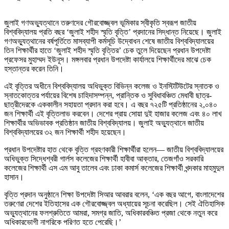
জুলাই গণঅভ্যুত্থানে তরুণদের গৌরবোজ্জ্বল ভূমিকার স্বীকৃতি স্বরূপ জাতীয়
বিশ্ববিদ্যালয় প্রতি বছর ‘জুলাই শহীদ স্মৃতি বৃত্তি’ প্রদানের সিদ্ধান্ত নিয়েছে। জুলাই
গণঅভ্যুত্থানের বর্ষপূর্তিতে মাসব্যাপী কর্মসূচি উদ্বোধন শেষে জাতীয় বিশ্ববিদ্যালয়ের
তিন শিক্ষার্থীর হাতে ‘জুলাই শহীদ স্মৃতি বৃত্তির’ চেক তুলে দিয়েছেন প্রধান উপদেষ্টা
প্রফেসর মুহাম্মদ ইউনূস। মঙ্গলবার প্রধান উপদেষ্টা কার্যালয়ে শিক্ষার্থীদের মাঝে চেক
হস্তান্তর করেন তিনি।
এই বৃত্তির অধীনে বিশ্ববিদ্যালয় অধিভুক্ত বিভিন্ন কলেজ ও ইনস্টিটিউটের স্নাতক ও
স্নাতকোত্তর পর্যায়ের বিশেষ চাহিদাসম্পন্ন, প্রান্তিক ও সুবিধাবঞ্চিত মেধাবী ছাত্র-
ছাত্রীদেরকে এককালীন সহায়তা প্রদান করা হবে। এ বছর ৭২৫টি প্রতিষ্ঠানের ২,০৪০
জন শিক্ষার্থী এই বৃত্তিলাভ করবেন। দেশের প্রায় সোয়া দুই হাজার কলেজ এবং ৪০ লাখ
শিক্ষার্থীর অভিভাবক প্রতিষ্ঠান জাতীয় বিশ্ববিদ্যালয়। জুলাই অভ‍্যুত্থানে জাতীয়
বিশ্ববিদ্যালয়ের ৩২ জন শিক্ষার্থী শহীদ হয়েছেন।
প্রধান উপদেষ্টার হাত থেকে বৃত্তি গ্রহণকারী শিক্ষার্থীরা হলেন— জাতীয় বিশ্ববিদ্যালয়ের
অধিভুক্ত সিদ্ধেশ্বরী গার্লস কলেজের শিক্ষার্থী হাবীবা আক্তার, তেজগাঁও সরকারি
কলেজের শিক্ষার্থী এস এম আবু তালেব এবং ঢাকা কমার্স কলেজের শিক্ষার্থী খন্দকার মাহমুদুল
হাসান।
বৃত্তি প্রদান অনুষ্ঠানে শিক্ষা উপদেষ্টা সিআর আবরার বলেন, ‘এক বছর আগে, বাংলাদেশের
তরুণেরা দেশের ইতিহাসের এক গৌরবোজ্জ্বল অধ্যায়ের সূচনা করেছিল। সেই ঐতিহাসিক
অভ্যুত্থানের ফলশ্রুতিতে আমরা, সমগ্র জাতি, অধিকারবঞ্চিত প্রজা থেকে নতুন করে
অধিকারভোগী নাগরিকে পরিণত হতে পেরেছি।’