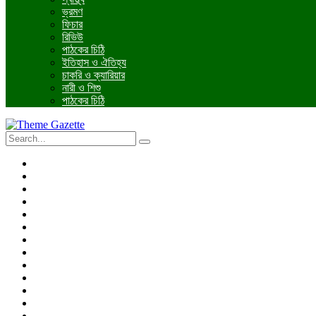
ভ্রমণ
ফিচার
রিভিউ
পাঠকের চিঠি
ইতিহাস ও ঐতিহ্য
চাকরি ও ক্যারিয়ার
নারী ও শিশু
পাঠকের চিঠি
প্রচ্ছদ
জাতীয়
আন্তর্জাতিক
রাজনীতি
অর্থনীতি
আইন ও বিচার
বিনোদন
খেলাধুলা
তথ্যপ্রযুক্তি
ধর্ম
শিক্ষা
বিশেষ প্রতিবেদন
ফটো গ্যালারি