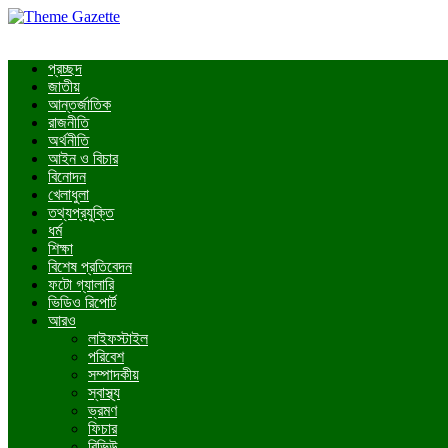
প্রচ্ছদ
জাতীয়
আন্তর্জাতিক
রাজনীতি
অর্থনীতি
আইন ও বিচার
বিনোদন
খেলাধুলা
তথ্যপ্রযুক্তি
ধর্ম
শিক্ষা
বিশেষ প্রতিবেদন
ফটো গ্যালারি
ভিডিও রিপোর্ট
আরও
লাইফস্টাইল
পরিবেশ
সম্পাদকীয়
স্বাস্থ্য
ভ্রমণ
ফিচার
রিভিউ