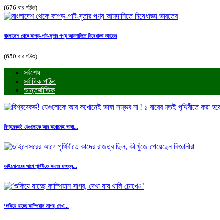
(676 বার পঠিত)
বাংলাদেশ থেকে কাপড়-পাট-সুতার পণ্য আমদানিতে নিষেধাজ্ঞা ভারতের
(650 বার পঠিত)
সর্বশেষ
সর্বাধিক পঠিত
আন্তর্জাতিক
বিশ্বরেকর্ড! যেগুলোকে আর কখোনেই ভাঙ্গা...
ডাইনোসরের আগে পৃথিবীতে কাদের রাজত্ব...
‘শুকিয়ে যাচ্ছে কাস্পিয়ান সাগর, দেখা...