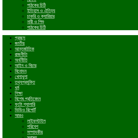
পাঠকের চিঠি
ইতিহাস ও ঐতিহ্য
চাকরি ও ক্যারিয়ার
নারী ও শিশু
পাঠকের চিঠি
প্রচ্ছদ
জাতীয়
আন্তর্জাতিক
রাজনীতি
অর্থনীতি
আইন ও বিচার
বিনোদন
খেলাধুলা
তথ্যপ্রযুক্তি
ধর্ম
শিক্ষা
বিশেষ প্রতিবেদন
ফটো গ্যালারি
ভিডিও রিপোর্ট
আরও
লাইফস্টাইল
পরিবেশ
সম্পাদকীয়
স্বাস্থ্য