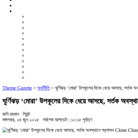
ভিডিও রিপোর্ট
আরও
লাইফস্টাইল
পরিবেশ
সম্পাদকীয়
স্বাস্থ্য
ভ্রমণ
ফিচার
রিভিউ
পাঠকের চিঠি
ইতিহাস ও ঐতিহ্য
চাকরি ও ক্যারিয়ার
নারী ও শিশু
পাঠকের চিঠি
Theme Gazette
>
অর্থনীতি
>
ঘূর্ণিঝড় ‘মোরা’ উপকূলের দিকে ধেয়ে আসছে, সর্তক
ঘূর্ণিঝড় ‘মোরা’ উপকূলের দিকে ধেয়ে আসছে, সর্তক অব
জনি রহমান
প্রিন্ট
মঙ্গলবার, ২৪ জুন ২০২৫
সর্বশেষ আপডেট : ১০:১৮ পূর্বাহ্ণ