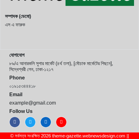
সম্পাদক (ডেমো)
এস এ ফারুক
যোগাযোগ
৮৯/এ আনারকলি সুপার মার্কেট (৪র্থ তলা), [মৌচাক মার্কেটের পিছনে],
সিদ্ধেশ্বরী লেন, ঢাকা-১২১৭
Phone
০১৯১৫৩৪৪৪১৮
Email
example@gmail.com
Follow Us
© সর্বসত্ব সংরক্ষিত 2026 theme-gazette.webnewsdesign.com ||