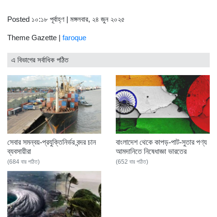
Posted ১০:১৮ পূর্বাহ্ণ | মঙ্গলবার, ২৪ জুন ২০২৫
Theme Gazette |
faroque
এ বিভাগের সর্বাধিক পঠিত
সেবার সমন্বয়-প্রযুক্তিনির্ভর বন্দর চান
বাংলাদেশ থেকে কাপড়-পাট-সুতার পণ্য
ব্যবসায়ীরা
আমদানিতে নিষেধাজ্ঞা ভারতের
(684 বার পঠিত)
(652 বার পঠিত)