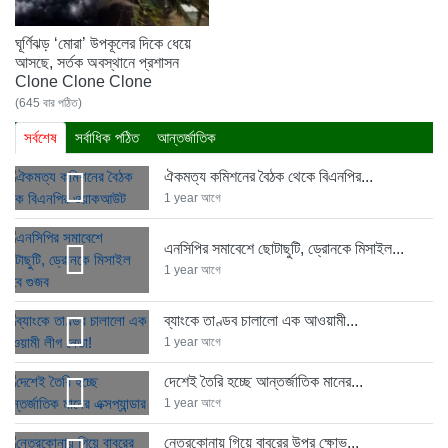
ঘূর্ণিঝড় ‘মোরা’ উপকূলের দিকে ধেয়ে
আসছে, সর্তক অবস্থানে প্রশাসন
Clone Clone Clone
(645 বার পঠিত)
সর্বশেষ
সর্বাধিক পঠিত
আন্তর্জাতিক
ঐকমত্য কমিশনের বৈঠক থেকে বিএনপির...
1 year আগে
এনসিপির সমাবেশে ছোটাছুটি, ড্রোনকে মিসাইল...
1 year আগে
ব্যাংকে তাণ্ডব চালালো এক আওয়ামী...
1 year আগে
দেশেই তৈরি হচ্ছে আন্তর্জাতিক মানের...
1 year আগে
নেত্রকোনায় গিয়ে বাবরের উপর ক্ষোভ...